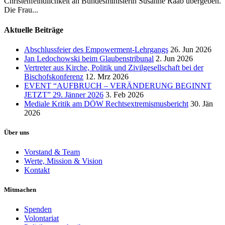
Christenfeindlichkeit an Bundesministerin Susanne Raab übergeben.
Die Frau...
Aktuelle Beiträge
Abschlussfeier des Empowerment-Lehrgangs
26. Jun 2026
Jan Ledochowski beim Glaubenstribunal
2. Jun 2026
Vertreter aus Kirche, Politik und Zivilgesellschaft bei der
Bischofskonferenz
12. Mrz 2026
EVENT “AUFBRUCH – VERÄNDERUNG BEGINNT
JETZT” 29. Jänner 2026
3. Feb 2026
Mediale Kritik am DÖW Rechtsextremismusbericht
30. Jän
2026
Über uns
Vorstand & Team
Werte, Mission & Vision
Kontakt
Mitmachen
Spenden
Volontariat