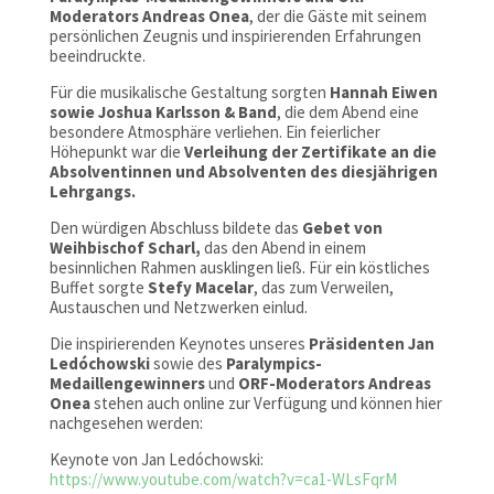
Moderators Andreas Onea
, der die Gäste mit seinem
persönlichen Zeugnis und inspirierenden Erfahrungen
beeindruckte.
Für die musikalische Gestaltung sorgten
Hannah Eiwen
sowie Joshua Karlsson & Band
, die dem Abend eine
besondere Atmosphäre verliehen. Ein feierlicher
Höhepunkt war die
Verleihung der Zertifikate an die
Absolventinnen und Absolventen des diesjährigen
Lehrgangs.
Den würdigen Abschluss bildete das
Gebet von
Weihbischof Scharl,
das den Abend in einem
besinnlichen Rahmen ausklingen ließ. Für ein köstliches
Buffet sorgte
Stefy Macelar
, das zum Verweilen,
Austauschen und Netzwerken einlud.
Die inspirierenden Keynotes unseres
Präsidenten Jan
Ledóchowski
sowie des
Paralympics-
Medaillengewinners
und
ORF-Moderators Andreas
Onea
stehen auch online zur Verfügung und können hier
nachgesehen werden:
Keynote von Jan Ledóchowski:
https://www.youtube.com/watch?v=ca1-WLsFqrM