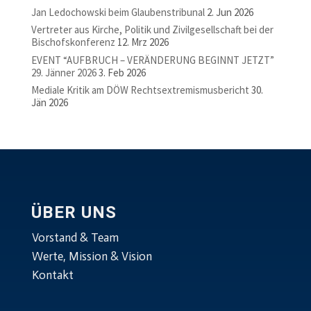
Jan Ledochowski beim Glaubenstribunal
2. Jun 2026
Vertreter aus Kirche, Politik und Zivilgesellschaft bei der
Bischofskonferenz
12. Mrz 2026
EVENT “AUFBRUCH – VERÄNDERUNG BEGINNT JETZT”
29. Jänner 2026
3. Feb 2026
Mediale Kritik am DÖW Rechtsextremismusbericht
30.
Jän 2026
ÜBER UNS
Vorstand & Team
Werte, Mission & Vision
Kontakt