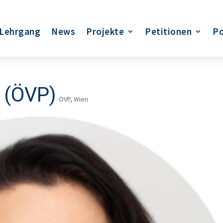
Lehrgang
News
Projekte
Petitionen
Po
 (ÖVP)
ÖVP
,
Wien