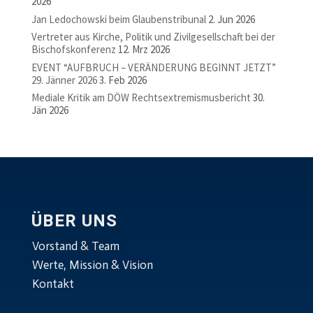
2026
Jan Ledochowski beim Glaubenstribunal
2. Jun 2026
Vertreter aus Kirche, Politik und Zivilgesellschaft bei der
Bischofskonferenz
12. Mrz 2026
EVENT “AUFBRUCH – VERÄNDERUNG BEGINNT JETZT”
29. Jänner 2026
3. Feb 2026
Mediale Kritik am DÖW Rechtsextremismusbericht
30.
Jän 2026
ÜBER UNS
Vorstand & Team
Werte, Mission & Vision
Kontakt