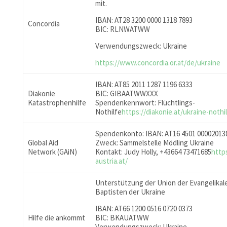
mit.
IBAN: AT28 3200 0000 1318 7893
Concordia
BIC: RLNWATWW
Verwendungszweck: Ukraine
https://www.concordia.or.at/de/ukraine
IBAN: AT85 2011 1287 1196 6333
Diakonie
BIC: GIBAATWWXXX
Katastrophenhilfe
Spendenkennwort: Flüchtlings-
Nothilfe
https://diakonie.at/ukraine-noth
Spendenkonto: IBAN: AT16 4501 00002013
Global Aid
Zweck: Sammelstelle Mödling Ukraine
Network (GAiN)
Kontakt: Judy Holly, +43664 73471685
http
austria.at/
Unterstützung der Union der Evangelikal
Baptisten der Ukraine
IBAN: AT66 1200 0516 0720 0373
Hilfe die ankommt
BIC: BKAUATWW
Verwendungszweck: Ukraine