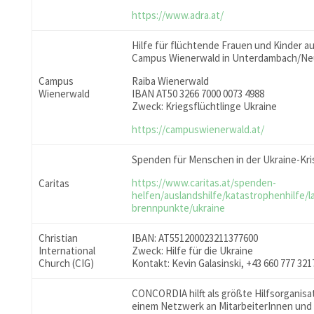
https://www.adra.at/
Hilfe für flüchtende Frauen und Kinder a
Campus Wienerwald in Unterdambach/Ne
Campus
Raiba Wienerwald
Wienerwald
IBAN AT50 3266 7000 0073 4988
Zweck: Kriegsflüchtlinge Ukraine
https://campuswienerwald.at/
Spenden für Menschen in der Ukraine-Kri
https://www.caritas.at/spenden-
Caritas
helfen/auslandshilfe/katastrophenhilfe/l
brennpunkte/ukraine
Christian
IBAN: AT551200023211377600
International
Zweck: Hilfe für die Ukraine
Church (CIG)
Kontakt: Kevin Galasinski, +43 660 777 321
CONCORDIA hilft als größte Hilfsorganisa
einem Netzwerk an MitarbeiterInnen und 