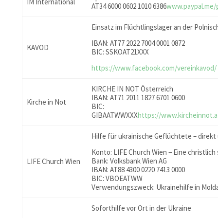
IM International
AT34 6000 0602 1010 6386
www.paypal.me/
Einsatz im Flüchtlingslager an der Polnis
IBAN: AT77 2022 7004 0001 0872
KAVOD
BIC: SSKOAT21XXX
https://www.facebook.com/vereinkavod/
KIRCHE IN NOT Österreich
IBAN: AT71 2011 1827 6701 0600
Kirche in Not
BIC:
GIBAATWWXXX
https://www.kircheinnot.
Hilfe für ukrainische Geflüchtete – direkt
Konto: LIFE Church Wien − Eine christlich s
Bank: Volksbank Wien AG
LIFE Church Wien
IBAN: AT88 4300 0220 7413 0000
BIC: VBOEATWW
Verwendungszweck: Ukrainehilfe in Mold
Soforthilfe vor Ort in der Ukraine