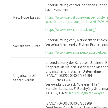
Unterstützung von Vertriebenen auf der
nach Rumänien
New Hope Eurasia
https://www.paypal.com/donate/?cmd=_s
xclick&hosted_button_id=6UW46TVZGD
https://www.newhopeurasia.org/
Unterstützung von „Weihnachten im Sch
Verteilpartnern und örtlichen Kirchenge
Samaritan’s Purse
https://www.die-samariter.org/projekte/hi
Unterstützung der Karpaten Ukraine in B
Kooperation mit den ungarischen Maltes
Ungarischer Christlicher Unternehmen.
Ungarischer St.
IBAN: AT16 3200 0000 0758 1994
Stefan Verein
BIC: RLNWATWW
Verwendungszweck “Ukraine Hilfe”
Kontakt: Ladislaus E. Batthyány-Strattman
3964185, E-Mail:
ladislaus@batthyany.at
IBAN: AT06 6000 0000 0731 1709
Empfänger: Griech.-kath. Zentralpfarramt 