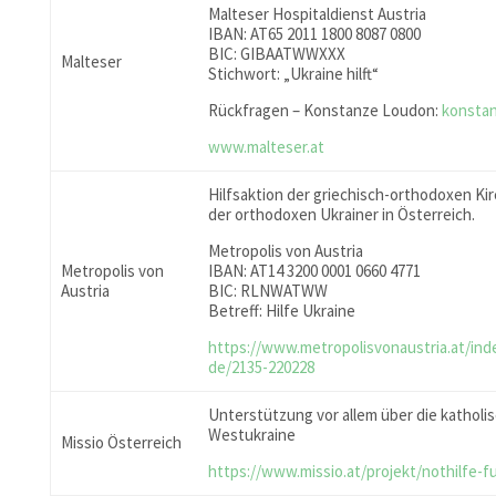
Malteser Hospitaldienst Austria
IBAN: AT65 2011 1800 8087 0800
BIC: GIBAATWWXXX
Malteser
Stichwort: „Ukraine hilft“
Rückfragen – Konstanze Loudon:
konsta
www.malteser.at
Hilfsaktion der griechisch-orthodoxen Kir
der orthodoxen Ukrainer in Österreich.
Metropolis von Austria
Metropolis von
IBAN: AT14 3200 0001 0660 4771
Austria
BIC: RLNWATWW
Betreff: Hilfe Ukraine
https://www.metropolisvonaustria.at/ind
de/2135-220228
Unterstützung vor allem über die katholi
Westukraine
Missio Österreich
https://www.missio.at/projekt/nothilfe-fu