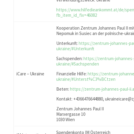
https://www.hilfedieankommt.at/de/spe
fb_item_id_fix=46082
Kooperation Zentrum Johannes Paul II mit
Nepomuk in Susiec an der polnische-ukra
Unterkunft:
https://zentrum-johannes-paul
ukraine/#Unterkunft
Sachspenden:
https://zentrum-johannes-pa
ukraine/#Sachspenden
iCare – Ukraine
Finanzielle Hilfe:
https://zentrum-johannes-
ukraine/#Unterst%C3%BCtzen
Beten:
https://zentrum-johannes-paul-ii.
Kontakt: +4366476644880, ukraineicare@z
Zentrum Johannes Paul II
Marxergasse 10
1030 Wien
Spendenkonto IM Österreich