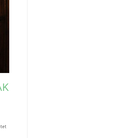
AK
itet