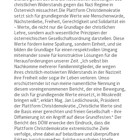
christlichen Widerstands gegen das Nazi Regime in
Österreich missachtet.Die Plattform Christdemokratie
setzt sich für grundlegende Werte wie Menschenwürde,
Nächstenliebe, Freiheit, Gerechtigkeit und Solidarität ein
– Werte, die nicht nur die Grundlage der christlichen
Lehre, sondern auch wesentliche Prinzipien der
österreichischen Gesellschaftsordnung darstellen. Diese
Werte fördern keine Spaltung, sondern Einheit, und sie
bilden die Grundlage für einen respektvollen Umgang
miteinander sowie für konstruktive Lösungen für die
Herausforderungen unserer Zeit. „Ich selbst bin
Nachkomme mehrerer Familienmitglieder, die wegen
ihres christlich-motivierten Widerstands in der Nazizeit
ihre Freiheit oder sogar ihr Leben verloren. Umso
erschütternder ist nun meine namentliche Nennung in
diesem voreingenommenen Bericht, der eine Bewegung,
die sich für grundlegende Werte einsetzt, in Misskredit
bringen will.“, erklärt Mag. Jan Ledóchowski, Präsident
der Plattform Christdemokratie.„Christliche Werte sind
die Basis einer gerechten und freien Gesellschaft – ihre
Diffamierung ist ein Angriff auf diese Grundfesten.“ Der
Bericht des DÖW erwecke den Eindruck, dass die
Plattform Christdemokratie extremistische Ziele
verfolge, ohne dabei auf belastbare und überprüfbare
Fakten zurückzugreifen. Solche pauschalen Urteile