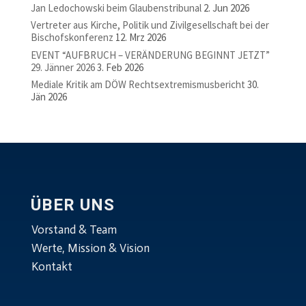
Jan Ledochowski beim Glaubenstribunal
2. Jun 2026
Vertreter aus Kirche, Politik und Zivilgesellschaft bei der
Bischofskonferenz
12. Mrz 2026
EVENT “AUFBRUCH – VERÄNDERUNG BEGINNT JETZT”
29. Jänner 2026
3. Feb 2026
Mediale Kritik am DÖW Rechtsextremismusbericht
30.
Jän 2026
ÜBER UNS
Vorstand & Team
Werte, Mission & Vision
Kontakt