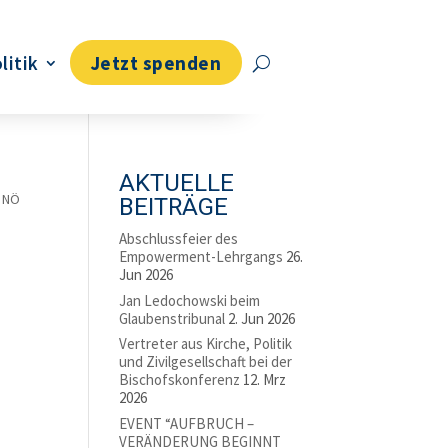
litik
Jetzt spenden
AKTUELLE
,
NÖ
BEITRÄGE
Abschlussfeier des
Empowerment-Lehrgangs
26.
Jun 2026
Jan Ledochowski beim
Glaubenstribunal
2. Jun 2026
Vertreter aus Kirche, Politik
und Zivilgesellschaft bei der
Bischofskonferenz
12. Mrz
2026
EVENT “AUFBRUCH –
VERÄNDERUNG BEGINNT