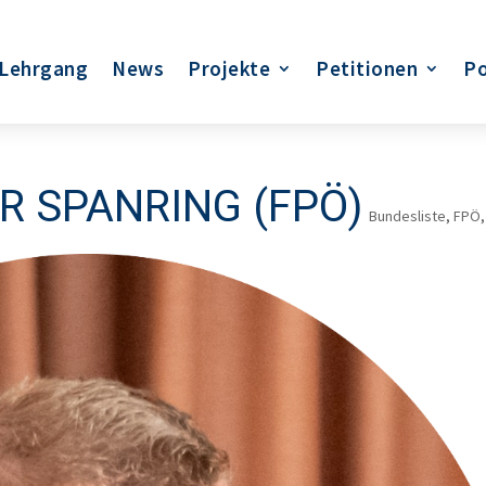
Lehrgang
News
Projekte
Petitionen
Po
 SPANRING (FPÖ)
Bundesliste
,
FPÖ