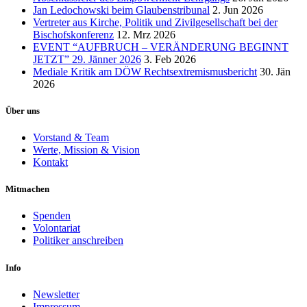
Jan Ledochowski beim Glaubenstribunal
2. Jun 2026
Vertreter aus Kirche, Politik und Zivilgesellschaft bei der
Bischofskonferenz
12. Mrz 2026
EVENT “AUFBRUCH – VERÄNDERUNG BEGINNT
JETZT” 29. Jänner 2026
3. Feb 2026
Mediale Kritik am DÖW Rechtsextremismusbericht
30. Jän
2026
Über uns
Vorstand & Team
Werte, Mission & Vision
Kontakt
Mitmachen
Spenden
Volontariat
Politiker anschreiben
Info
Newsletter
Impressum