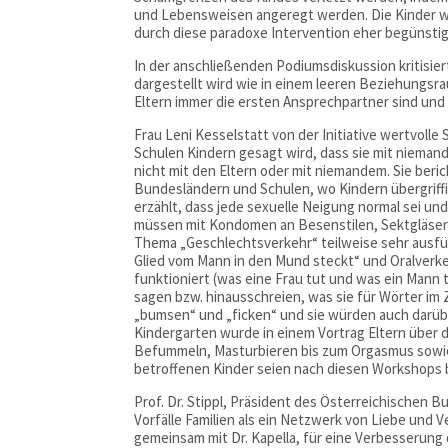
und Lebensweisen angeregt werden. Die Kinder we
durch diese paradoxe Intervention eher begünstigt
In der anschließenden Podiumsdiskussion kritisiert
dargestellt wird wie in einem leeren Beziehungsra
Eltern immer die ersten Ansprechpartner sind und 
Frau Leni Kesselstatt von der Initiative wertvol
Schulen Kindern gesagt wird, dass sie mit niema
nicht mit den Eltern oder mit niemandem. Sie ber
Bundesländern und Schulen, wo Kindern übergriffi
erzählt, dass jede sexuelle Neigung normal sei un
müssen mit Kondomen an Besenstilen, Sektgläser
Thema „Geschlechtsverkehr“ teilweise sehr ausführ
Glied vom Mann in den Mund steckt“ und Oralverkeh
funktioniert (was eine Frau tut und was ein Mann 
sagen bzw. hinausschreien, was sie für Wörter im
„bumsen“ und „ficken“ und sie würden auch darüber
Kindergarten wurde in einem Vortrag Eltern über d
Befummeln, Masturbieren bis zum Orgasmus sowie 
betroffenen Kinder seien nach diesen Workshops b
Prof. Dr. Stippl, Präsident des Österreichischen 
Vorfälle Familien als ein Netzwerk von Liebe und
gemeinsam mit Dr. Kapella, für eine Verbesserung d