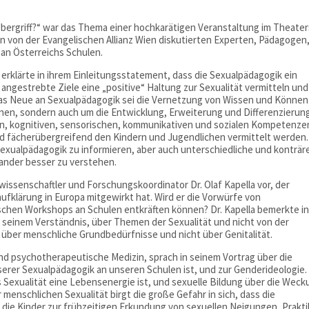
ergriff?“ war das Thema einer hochkarätigen Veranstaltung im Theater
en von der Evangelischen Allianz Wien diskutierten Experten, Pädagogen
 an Österreichs Schulen.
erklärte in ihrem Einleitungsstatement, dass die Sexualpädagogik ein
s angestrebte Ziele eine „positive“ Haltung zur Sexualität vermitteln und
Das Neue an Sexualpädagogik sei die Vernetzung von Wissen und Können
onen, sondern auch um die Entwicklung, Erweiterung und Differenzierun
en, kognitiven, sensorischen, kommunikativen und sozialen Kompetenze
nd fächerübergreifend den Kindern und Jugendlichen vermittelt werden
Sexualpädagogik zu informieren, aber auch unterschiedliche und konträr
ander besser zu verstehen.
wissenschaftler und Forschungskoordinator Dr. Olaf Kapella vor, der
fklärung in Europa mitgewirkt hat. Wird er die Vorwürfe von
hen Workshops an Schulen entkräften können? Dr. Kapella bemerkte i
n seinem Verständnis, über Themen der Sexualität und nicht von der
 über menschliche Grundbedürfnisse und nicht über Genitalität.
und psychotherapeutische Medizin, sprach in seinem Vortrag über die
nserer Sexualpädagogik an unseren Schulen ist, und zur Genderideologie.
s Sexualität eine Lebensenergie ist, und sexuelle Bildung über die Wec
menschlichen Sexualität birgt die große Gefahr in sich, dass die
die Kinder zur frühzeitigen Erkundung von sexuellen Neigungen, Prakt