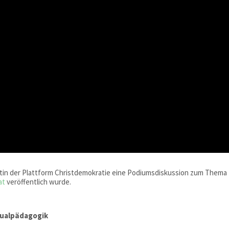
entin der Plattform Christdemokratie eine Podiumsdiskussion zum Thema
at
veröffentlich wurde.
xualpädagogik