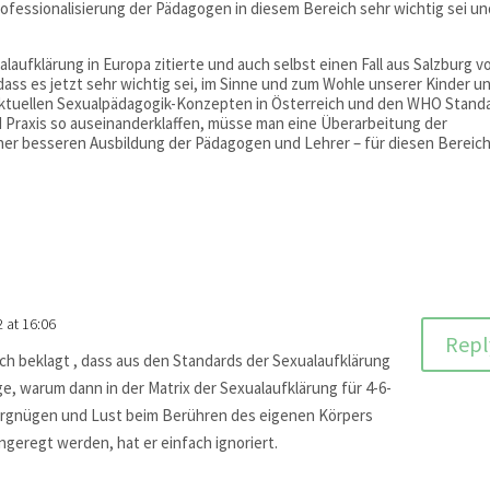
rofessionalisierung der Pädagogen in diesem Bereich sehr wichtig sei u
aufklärung in Europa zitierte und auch selbst einen Fall aus Salzburg 
dass es jetzt sehr wichtig sei, im Sinne und zum Wohle unserer Kinder u
aktuellen Sexualpädagogik-Konzepten in Österreich und den WHO Stand
d Praxis so auseinanderklaffen, müsse man eine Überarbeitung der
r besseren Ausbildung der Pädagogen und Lehrer – für diesen Bereic
2 at 16:06
Repl
ich beklagt , dass aus den Standards der Sexualaufklärung
age, warum dann in der Matrix der Sexualaufklärung für 4-6-
“Vergnügen und Lust beim Berühren des eigenen Körpers
ngeregt werden, hat er einfach ignoriert.