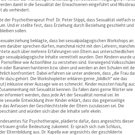
rden damit in die Sexualität der Erwachsenen eingeführt und Missbra
 als verhindert.
e der Psychotherapeut Prof. Dr. Peter Stippl, dass Sexualität vielfach s
um. Und er stellte fest, dass Erziehung durch Beziehung geschieht und 
bleiben sollen.
le Sexualerziehung beklagte, dass bei sexualpädagogischen Workshops an
ndem darüber sprechen dürfen, manchmal nicht mit den Lehrern, manchm
ichtete auch über mehrere Erfahrungen von Eltern aus unterschiedlichen
ge sexualpädagogische Inhalte vermittelt wurden. Den Kindern wurde u
d Pornofilme wie Actionfilme zu verstehen sind. Vorwiegend Volksschüle
n oder Bananen hantieren bzw. üben und werden an den Schulen mit d
lich konfrontiert. Dabei erfahren sie unter anderem, dass „die Frau da
r dazu gehört. Die Workshopleiter erklären gerne „bildlich“ wie das
tut) inklusive einer Aussage wie es schmeckt. Kinder müssten häufig au
 Zusammenhang mit Sexualität kennen. Da fallen dann gerne Wörter wie
 informiert werden, dass jede Art der Sexualität normal sei. Im
ie sexuelle Entwicklung ihrer Kinder erklärt, dass das gegenseitige
das Anfassen der Geschlechtsteile der Eltern zuzulassen sei. Die
eschämt und würden sich über die Inhalte sehr ekeln.
Bundesamtes für Psychotherapie, plädierte dafür, dass angesichts dieser
 Vertrauen große Bedeutung zukommt. Er sprach sich zum Schluss,
er Elternbildung aus. Dr. Kapella war angesichts der geschilderte