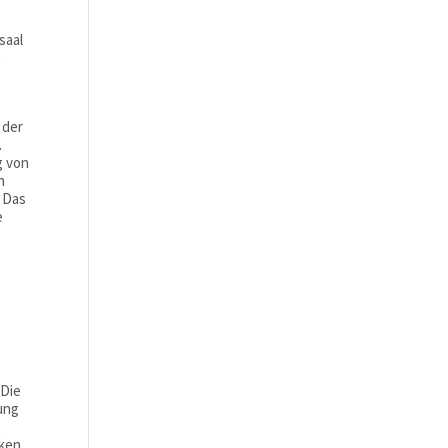
saal
,
 der
.
g von
n
. Das
e
n
 Die
kung
iken