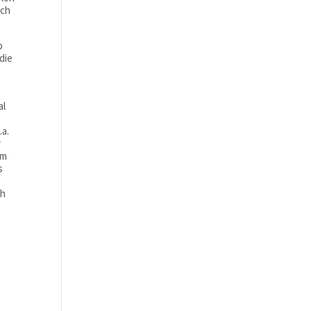
uch
o
die
al
.a.
r
em
s
ch