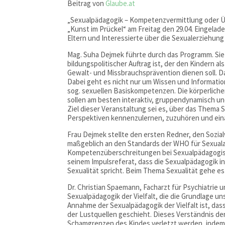
Beitrag von
Glaube.at
„Sexualpädagogik – Kompetenzvermittlung oder Üb
„Kunst im Prückel“ am Freitag den 29.04. Eingelad
Eltern und Interessierte über die Sexualerziehung
Mag. Suha Dejmek führte durch das Programm. Sie 
bildungspolitischer Auftrag ist, der den Kindern al
Gewalt- und Missbrauchsprävention dienen soll. 
Dabei geht es nicht nur um Wissen und Informati
sog. sexuellen Basiskompetenzen. Die körperlich
sollen am besten interaktiv, gruppendynamisch u
Ziel dieser Veranstaltung sei es, über das Thema 
Perspektiven kennenzulernen, zuzuhören und ein
Frau Dejmek stellte den ersten Redner, den Sozial
maßgeblich an den Standards der WHO für Sexualau
Kompetenzüberschreitungen bei Sexualpädagogisc
seinem Impulsreferat, dass die Sexualpädagogik i
Sexualität spricht. Beim Thema Sexualität gehe es
Dr. Christian Spaemann, Facharzt für Psychiatrie 
Sexualpädagogik der Vielfalt, die die Grundlage u
Annahme der Sexualpädagogik der Vielfalt ist, das
der Lustquellen geschieht. Dieses Verständnis der 
Schamgrenzen des Kindes verletzt werden, indem 