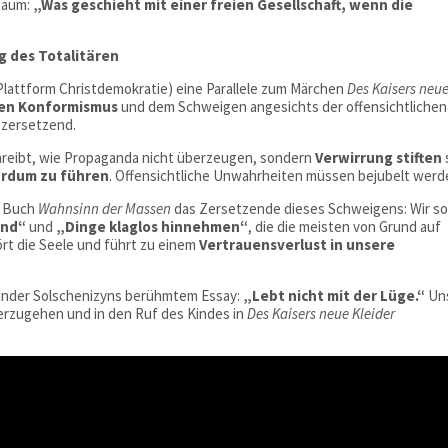
 Raum:
„Was geschieht mit einer freien Gesellschaft, wenn die
g des Totalitären
Plattform Christdemokratie) eine Parallele zum Märchen
Des Kaisers neu
ven Konformismus
und dem Schweigen angesichts der offensichtlichen
 zersetzend.
schreibt, wie Propaganda nicht überzeugen, sondern
Verwirrung stiften
rdum zu führen
. Offensichtliche Unwahrheiten müssen bejubelt werd
m Buch
Wahnsinn der Massen
das Zersetzende dieses Schweigens: Wir so
ind“
und
„Dinge klaglos hinnehmen“
, die die meisten von Grund auf
rt die Seele und führt zu einem
Vertrauensverlust in unsere
xander Solschenizyns berühmtem Essay:
„Lebt nicht mit der Lüge.“
Un
terzugehen und in den Ruf des Kindes in
Des Kaisers neue Kleider