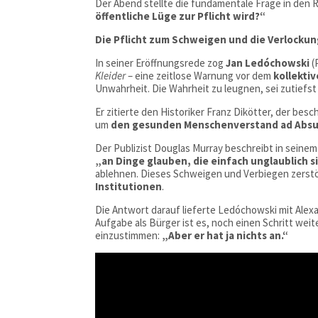
Der Abend stellte die fundamentale Frage in den
öffentliche Lüge zur Pflicht wird?“
Die Pflicht zum Schweigen und die Verlockun
In seiner Eröffnungsrede zog
Jan Ledóchowski
(
Kleider
– eine zeitlose Warnung vor dem
kollekti
Unwahrheit. Die Wahrheit zu leugnen, sei zutiefst
Er zitierte den Historiker Franz Dikötter, der be
um
den gesunden Menschenverstand ad Absu
Der Publizist Douglas Murray beschreibt in seine
„an Dinge glauben, die einfach unglaublich s
ablehnen. Dieses Schweigen und Verbiegen zerstö
Institutionen
.
Die Antwort darauf lieferte Ledóchowski mit Ale
Aufgabe als Bürger ist es, noch einen Schritt wei
einzustimmen:
„Aber er hat ja nichts an.“