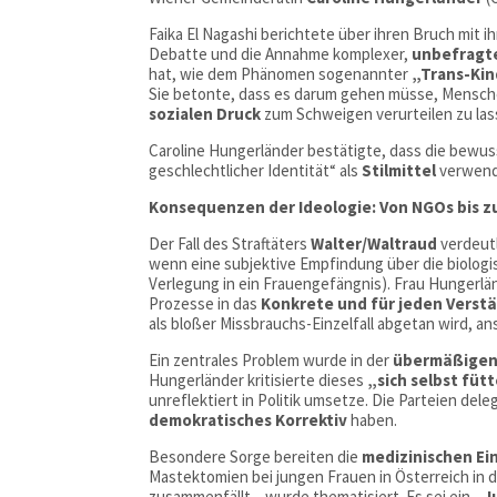
Faika El Nagashi berichtete über ihren Bruch mit i
Debatte und die Annahme komplexer,
unbefragte
hat, wie dem Phänomen sogenannter
„Trans-Kin
Sie betonte, dass es darum gehen müsse, Mensche
sozialen Druck
zum Schweigen verurteilen zu las
Caroline Hungerländer bestätigte, dass die bewus
geschlechtlicher Identität“ als
Stilmittel
verwende
Konsequenzen der Ideologie: Von NGOs bis zu
Der Fall des Straftäters
Walter/Waltraud
verdeutl
wenn eine subjektive Empfindung über die biologisc
Verlegung in ein Frauengefängnis). Frau Hungerlän
Prozesse in das
Konkrete und für jeden Verst
als bloßer Missbrauchs-Einzelfall abgetan wird, an
Ein zentrales Problem wurde in der
übermäßigen 
Hungerländer kritisierte dieses
„sich selbst fü
unreflektiert in Politik umsetze. Die Parteien dele
demokratisches Korrektiv
haben.
Besondere Sorge bereiten die
medizinischen Ein
Mastektomien bei jungen Frauen in Österreich in 
zusammenfällt – wurde thematisiert. Es sei ein
„J