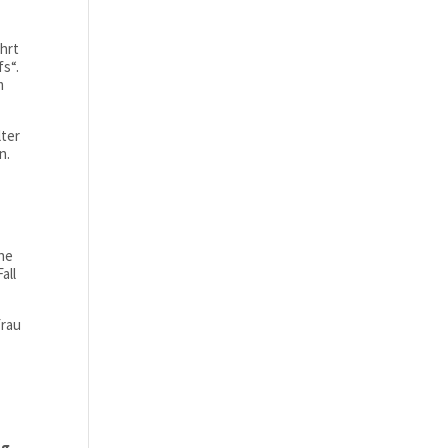
hrt
fs“.
m
lter
n.
che
all
Frau
ng