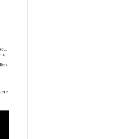
e
soll,
en.
llen
sere