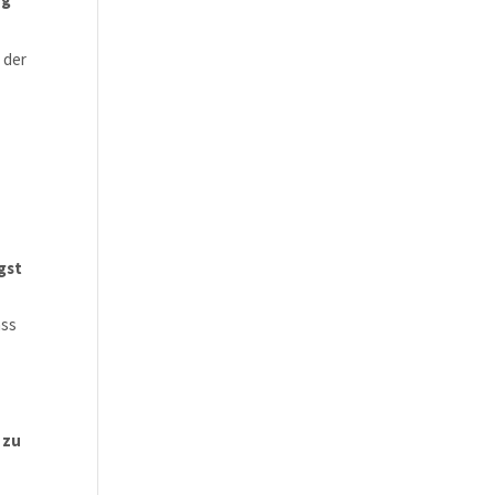
 der
gst
ass
 zu