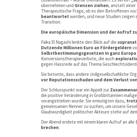
übernehmen und
Grenzen ziehen
, anstatt ein
Therapeutische Frage, ob es den Betroffenen
na
beantwortet
werden, und neue Studien zeigen 
Transition.
Die europäische Dimension und der Aufruf zu
Faika El Nagashi lenkte den Blick auf die
supranat
Dutzende Millionen Euro an Fördergeldern
vo
Selbstbestimmungsgesetzen in ganz Europa 
Konversionstherapieverbote, die auch
explorati
gegen Hassrede auf das Thema Geschlechtsidentitä
Sie betonte, dass andere zivilgesellschaftliche O
vor Reputationsschaden und dem Verlust vo
Der Schlusspunkt war ein Appell zur
Zusammenar
die positive Veränderung in Großbritannien maßge
vorangetrieben wurde. Sie ermutigten dazu,
trot
gemeinsamen Nenner zu suchen, um unsere Gesel
Glaubwürdigkeit politischer Akteure stehe auf dem
Der Abend endete mit einem klaren Aufruf an alle 
brechen
.