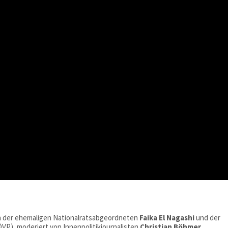
n der ehemaligen Nationalratsabgeordneten
Faika El Nagashi
und der
ÖVP), moderiert von Innenpolitikjournalisten
Christian Böhmer
.