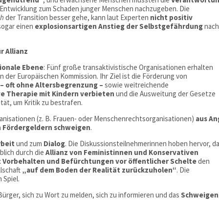
er Entwicklung zum Schaden junger Menschen nachzugeben. Die
ch
der Transition besser gehe, kann laut Experten
nicht positiv
sogar einen
explosionsartigen Anstieg der Selbstgefährdung
nach
r Allianz
ionale Ebene
: Fünf große transaktivistische Organisationen erhalten
n der Europäischen Kommission. Ihr Ziel ist die Förderung von
– oft ohne Altersbegrenzung –
sowie weitreichende
ve Therapie mit Kindern verbieten
und die Ausweitung der Gesetze
t, um Kritik zu bestrafen.
rganisationen (z. B. Frauen- oder Menschenrechtsorganisationen)
aus An
n Fördergeldern schweigen
.
beit
und zum
Dialog
. Die Diskussionsteilnehmerinnen hoben hervor, d
blich durch die
Allianz von Feministinnen und Konservativen
z Vorbehalten und Befürchtungen vor öffentlicher Schelte
den
lschaft
„auf dem Boden der Realität zurückzuholen“
. Die
 Spiel.
Bürger, sich zu Wort zu melden, sich zu informieren und das
Schweigen