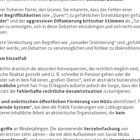
hrer früheren Partei, den Grünen. Sie erkannte, dass das Fehlen einer
r Begrifflichkeiten
(wie „Queer“) zu gefährlichen Entwicklungen gefü
der“
und der
aggressiven Diffamierung kritischer Stimmen
als „Tur
n zu ermutigen, sich in diese Debatten einzubringen und sich nicht vo
sen.
ste Vermischung von Begriffen wie „sexueller Orientierung“ und „gefüh
t werde, um Debatten zu verunmöglichen und Kritiker zu diskreditiere
m Einzelfall
ichte drastisch die absurden Konsequenzen, die rechtlich möglich sind,
he Realität gestellt wird (z. B. schneller in Pension gehen oder die
der sah in dem Fall einen „großen Dienst“, weil er abstrakte bürokratis
ändliche
geholt hat. Frau El Nagashi äußerte jedoch die Sorge, dass der F
statt die
fehlerhafte rechtliche Gesamtsituation
zu korrigieren.
und unkritischen öffentlichen Förderung von NGOs
identifiziert. 
tternde System“
, bei dem die Politik Forderungen von Lobbygruppen
gieren inhaltliche Arbeit an aktivistische Organisationen, die
kein
griffe
an Minderjährigen. Die alarmierende
Verzehnfachung
von
den letzten zehn Jahren – die mit dem Aufkommen von Social Media
ugendtrend“
, und erwachsene Menschen müssten die
Verantwortu