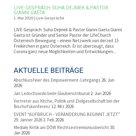
LIVE-GESPRÄCH: SUHA DEJMEK & PASTOR
GIANNI GAETA
1. Mai 2020
|
Live-Gespräche
LIVE-Gespräch: Suha Dejmek & Pastor Gianni Gaeta Gianni
Gaeta ist Gründer und Senior Pastor der LifeChurch
Österreich Bewegung – einem Netzwerk von derzeit 15
Freikirchen in ganz Österreich. Er ist überzeugt, dass
Corona ganz neue Möglichkeiten und Entwicklungen...
AKTUELLE BEITRÄGE
Abschlussfeier des Empowerment-Lehrgangs
26. Jun
2026
Jan Ledochowski beim Glaubenstribunal
2. Jun 2026
Vertreter aus Kirche, Politik und Zivilgesellschaft bei der
Bischofskonferenz
12. Mrz 2026
EVENT “AUFBRUCH – VERÄNDERUNG BEGINNT JETZT”
29. Jänner 2026
3. Feb 2026
Mediale Kritik am DÖW Rechtsextremismusbericht
30.
Jän 2026