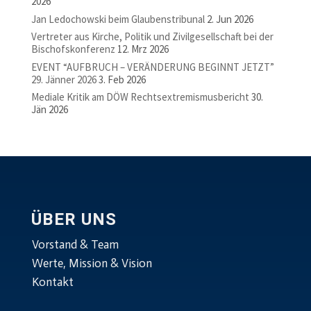
2026
Jan Ledochowski beim Glaubenstribunal
2. Jun 2026
Vertreter aus Kirche, Politik und Zivilgesellschaft bei der
Bischofskonferenz
12. Mrz 2026
EVENT “AUFBRUCH – VERÄNDERUNG BEGINNT JETZT”
29. Jänner 2026
3. Feb 2026
Mediale Kritik am DÖW Rechtsextremismusbericht
30.
Jän 2026
ÜBER UNS
Vorstand & Team
Werte, Mission & Vision
Kontakt