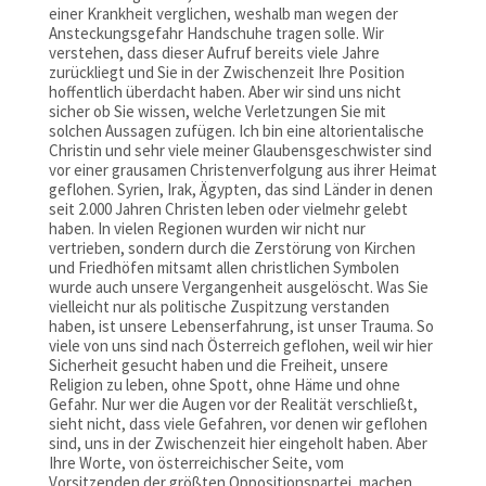
einer Krankheit verglichen, weshalb man wegen der
Ansteckungsgefahr Handschuhe tragen solle. Wir
verstehen, dass dieser Aufruf bereits viele Jahre
zurückliegt und Sie in der Zwischenzeit Ihre Position
hoffentlich überdacht haben. Aber wir sind uns nicht
sicher ob Sie wissen, welche Verletzungen Sie mit
solchen Aussagen zufügen. Ich bin eine altorientalische
Christin und sehr viele meiner Glaubensgeschwister sind
vor einer grausamen Christenverfolgung aus ihrer Heimat
geflohen. Syrien, Irak, Ägypten, das sind Länder in denen
seit 2.000 Jahren Christen leben oder vielmehr gelebt
haben. In vielen Regionen wurden wir nicht nur
vertrieben, sondern durch die Zerstörung von Kirchen
und Friedhöfen mitsamt allen christlichen Symbolen
wurde auch unsere Vergangenheit ausgelöscht. Was Sie
vielleicht nur als politische Zuspitzung verstanden
haben, ist unsere Lebenserfahrung, ist unser Trauma. So
viele von uns sind nach Österreich geflohen, weil wir hier
Sicherheit gesucht haben und die Freiheit, unsere
Religion zu leben, ohne Spott, ohne Häme und ohne
Gefahr. Nur wer die Augen vor der Realität verschließt,
sieht nicht, dass viele Gefahren, vor denen wir geflohen
sind, uns in der Zwischenzeit hier eingeholt haben. Aber
Ihre Worte, von österreichischer Seite, vom
Vorsitzenden der größten Oppositionspartei, machen