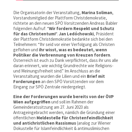
Die Organisatorin der Veranstaltung,
Marina Soliman
,
Vorstandsmitglied der Plattform Christdemokratie,
richtete an den neuen SPÖ Vorsitzenden Andreas Babler
folgenden Aufruf: “
Wir fordern Respekt und Schutz
für das Christentum!
“.
Jan Ledóchowski
, Präsident
der Plattform Christdemokratie bedankte sich bei den
Teilnehmern: “Ihr seid vor einer Verfolgung als Christen
geflohen und
ihr wisst, was es bedeutet, wenn
Politiker die Verbrennung von Kreuzen
fordern
.
Österreich ist euch zu Dank verpflichtet, dass ihr uns alle
daran erinnert, wie wichtig Grundrechte wie Religions-
und Meinungsfreiheit sind.” Im Anschluss an die
Veranstaltung wurden die Lilien und ein
Brief mit
Forderungen
an den SPÖ Vorsitzenden vor dem
Eingang zur SPÖ Zentrale niedergelegt.
Eine der Forderungen wurde bereits von der ÖVP
Wien aufgegriffen
und soll im Rahmen der
Gemeinderatssitzung am 27. Juni 2023 als
Antrageingebracht werden, nämlich die Gründung einer
öffentlichen
Meldestelle für
Christenfeindlichkeit
und antichristlichen Rassismus
(analog zur Wiener
Dokustelle für Islamfeindlichkeit & antimuslimischen