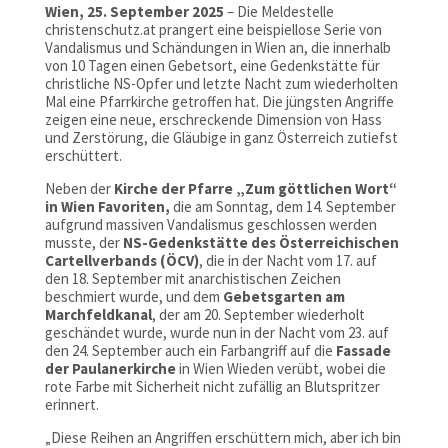
Wien, 25. September 2025
– Die Meldestelle
christenschutz.at prangert eine beispiellose Serie von
Vandalismus und Schändungen in Wien an, die innerhalb
von 10 Tagen einen Gebetsort, eine Gedenkstätte für
christliche NS-Opfer und letzte Nacht zum wiederholten
Mal eine Pfarrkirche getroffen hat. Die jüngsten Angriffe
zeigen eine neue, erschreckende Dimension von Hass
und Zerstörung, die Gläubige in ganz Österreich zutiefst
erschüttert.
Neben der
Kirche der Pfarre „Zum göttlichen Wort“
in Wien Favoriten,
die am Sonntag, dem 14. September
aufgrund massiven Vandalismus geschlossen werden
musste, der
NS-Gedenkstätte des Österreichischen
Cartellverbands (ÖCV)
, die in der Nacht vom 17. auf
den 18. September mit anarchistischen Zeichen
beschmiert wurde, und dem
Gebetsgarten am
Marchfeldkanal
, der am 20. September wiederholt
geschändet wurde, wurde nun in der Nacht vom 23. auf
den 24. September auch ein Farbangriff auf die
Fassade
der Paulanerkirche
in Wien Wieden verübt, wobei die
rote Farbe mit Sicherheit nicht zufällig an Blutspritzer
erinnert.
„Diese Reihen an Angriffen erschüttern mich, aber ich bin