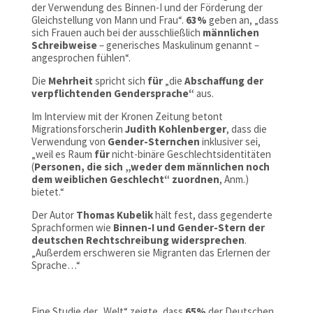
der Verwendung des Binnen-I und der Förderung der
Gleichstellung von Mann und Frau“.
63%
geben an, „dass
sich Frauen auch bei der ausschließlich
männlichen
Schreibweise
– generisches Maskulinum genannt –
angesprochen fühlen“.
Die
Mehrheit
spricht sich
für
„die
Abschaffung der
verpflichtenden Gendersprache“
aus.
Im Interview mit der Kronen Zeitung betont
Migrationsforscherin
Judith Kohlenberger
, dass die
Verwendung von
Gender-Sternchen
inklusiver sei,
„weil es Raum
für
nicht-binäre Geschlechtsidentitäten
(
Personen, die sich „weder dem männlichen noch
dem weiblichen Geschlecht“ zuordnen
, Anm.)
bietet.“
Der Autor
Thomas Kubelik
hält fest, dass gegenderte
Sprachformen wie
Binnen-I und Gender-Stern der
deutschen Rechtschreibung widersprechen
.
„Außerdem erschweren sie Migranten das Erlernen der
Sprache…“
Eine Studie der „Welt“ zeigte, dass
65%
der Deutschen