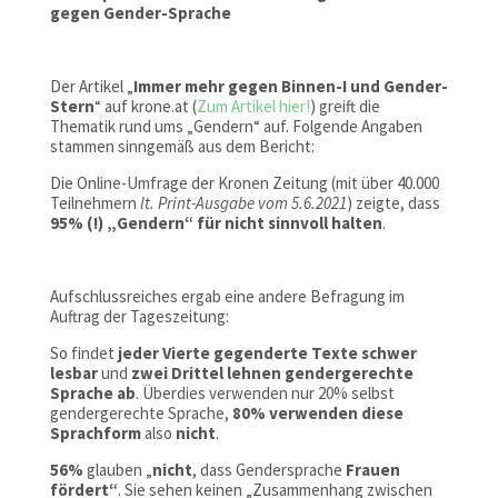
gegen Gender-Sprache
Der Artikel „
Immer mehr gegen Binnen-I und Gender-
Stern
“ auf krone.at (
Zum Artikel hier!
) greift die
Thematik rund ums „Gendern“ auf. Folgende Angaben
stammen sinngemäß aus dem Bericht:
Die Online-Umfrage der Kronen Zeitung (mit über 40.000
Teilnehmern
lt. Print-Ausgabe vom 5.6.2021
) zeigte, dass
95% (!) „Gendern“ für nicht sinnvoll halten
.
Aufschlussreiches ergab eine andere Befragung im
Auftrag der Tageszeitung:
So findet
jeder Vierte gegenderte Texte schwer
lesbar
und
zwei Drittel lehnen gendergerechte
Sprache ab
. Überdies verwenden nur 20% selbst
gendergerechte Sprache,
80% verwenden diese
Sprachform
also
nicht
.
56%
glauben „
nicht
, dass Gendersprache
Frauen
fördert“
. Sie sehen keinen „Zusammenhang zwischen