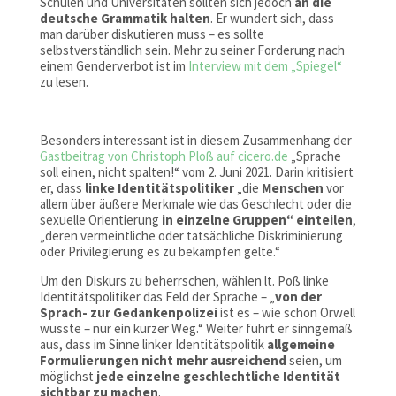
Schulen und Universitäten sollten sich jedoch
an die
deutsche Grammatik halten
. Er wundert sich, dass
man darüber diskutieren muss – es sollte
selbstverständlich sein. Mehr zu seiner Forderung nach
einem Genderverbot ist im
Interview mit dem „Spiegel“
zu lesen.
Besonders interessant ist in diesem Zusammenhang der
Gastbeitrag von Christoph Ploß auf cicero.de
„Sprache
soll einen, nicht spalten!“ vom 2. Juni 2021. Darin kritisiert
er, dass
linke Identitätspolitiker
„die
Menschen
vor
allem über äußere Merkmale wie das Geschlecht oder die
sexuelle Orientierung
in einzelne Gruppen“ einteilen
,
„deren vermeintliche oder tatsächliche Diskriminierung
oder Privilegierung es zu bekämpfen gelte.“
Um den Diskurs zu beherrschen, wählen lt. Poß linke
Identitätspolitiker das Feld der Sprache – „
von der
Sprach- zur Gedankenpolizei
ist es – wie schon Orwell
wusste – nur ein kurzer Weg.“ Weiter führt er sinngemäß
aus, dass im Sinne linker Identitätspolitik
allgemeine
Formulierungen nicht mehr ausreichend
seien, um
möglichst
jede einzelne geschlechtliche Identität
sichtbar zu machen
.