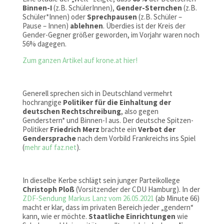
Binnen-I
(z.B. SchülerInnen),
Gender-Sternchen
(z.B.
Schüler*Innen) oder
Sprechpausen
(z.B. Schüler –
Pause – Innen)
ablehnen
. Überdies ist der Kreis der
Gender-Gegner größer geworden, im Vorjahr waren noch
56% dagegen.
Zum ganzen Artikel auf krone.at hier!
Generell sprechen sich in Deutschland vermehrt
hochrangige
Politiker für die Einhaltung der
deutschen Rechtschreibung
, also gegen
Genderstern* und Binnen-I aus. Der deutsche Spitzen-
Politiker
Friedrich Merz
brachte ein
Verbot der
Gendersprache
nach dem Vorbild Frankreichs ins Spiel
(
mehr auf faz.net
).
In dieselbe Kerbe schlägt sein junger Parteikollege
Christoph Ploß
(Vorsitzender der CDU Hamburg). In der
ZDF-Sendung Markus Lanz vom 26.05.2021
(ab Minute 66)
macht er klar, dass im privaten Bereich jeder „gendern“
kann, wie er möchte.
Staatliche Einrichtungen
wie