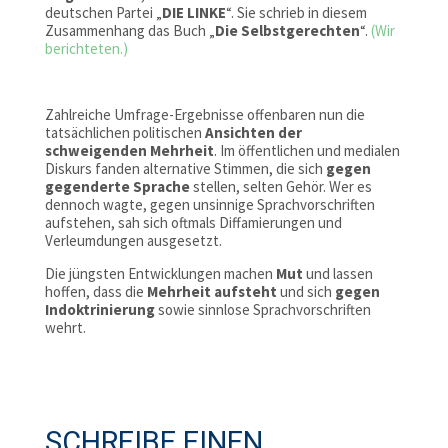
deutschen Partei „
DIE LINKE
“. Sie schrieb in diesem
Zusammenhang das Buch „
Die Selbstgerechten
“.
(Wir
berichteten.)
Zahlreiche Umfrage-Ergebnisse offenbaren nun die
tatsächlichen politischen
Ansichten der
schweigenden Mehrheit
. Im öffentlichen und medialen
Diskurs fanden alternative Stimmen, die sich
gegen
gegenderte Sprache
stellen, selten Gehör. Wer es
dennoch wagte, gegen unsinnige Sprachvorschriften
aufstehen, sah sich oftmals Diffamierungen und
Verleumdungen ausgesetzt.
Die jüngsten Entwicklungen machen
Mut
und lassen
hoffen, dass die
Mehrheit
aufsteht
und sich
gegen
Indoktrinierung
sowie sinnlose Sprachvorschriften
wehrt.
SCHREIBE EINEN