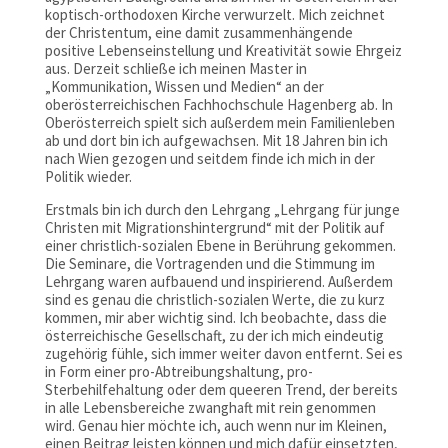
koptisch-orthodoxen Kirche verwurzelt. Mich zeichnet
der Christentum, eine damit zusammenhängende
positive Lebenseinstellung und Kreativität sowie Ehrgeiz
aus. Derzeit schließe ich meinen Master in
„Kommunikation, Wissen und Medien“ an der
oberösterreichischen Fachhochschule Hagenberg ab. In
Oberösterreich spielt sich außerdem mein Familienleben
ab und dort bin ich aufgewachsen. Mit 18 Jahren bin ich
nach Wien gezogen und seitdem finde ich mich in der
Politik wieder.
Erstmals bin ich durch den Lehrgang „Lehrgang für junge
Christen mit Migrationshintergrund“ mit der Politik auf
einer christlich-sozialen Ebene in Berührung gekommen.
Die Seminare, die Vortragenden und die Stimmung im
Lehrgang waren aufbauend und inspirierend. Außerdem
sind es genau die christlich-sozialen Werte, die zu kurz
kommen, mir aber wichtig sind. Ich beobachte, dass die
österreichische Gesellschaft, zu der ich mich eindeutig
zugehörig fühle, sich immer weiter davon entfernt. Sei es
in Form einer pro-Abtreibungshaltung, pro-
Sterbehilfehaltung oder dem queeren Trend, der bereits
in alle Lebensbereiche zwanghaft mit rein genommen
wird. Genau hier möchte ich, auch wenn nur im Kleinen,
einen Beitrag leisten können und mich dafür einsetzten,