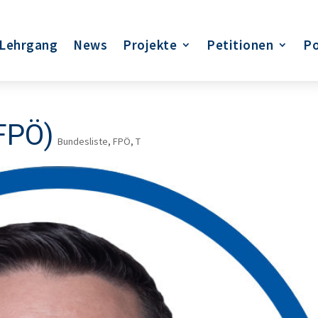
Lehrgang
News
Projekte
Petitionen
Po
FPÖ)
Bundesliste
,
FPÖ
,
T