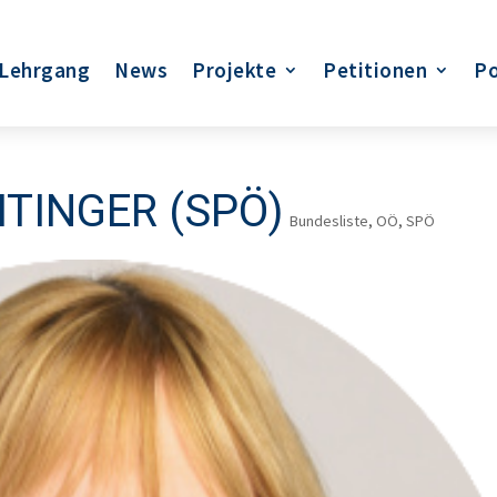
Lehrgang
News
Projekte
Petitionen
Po
HTINGER (SPÖ)
Bundesliste
,
OÖ
,
SPÖ