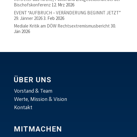
Bischofskonferenz
12. Mrz 2026
EVENT “AUFBRUCH – VERÄNDERUNG BEGINNT JETZT”
29. Jänner 2026
3. Feb 2026
Mediale Kritik am DÖW Rechtsextremismusbericht
30.
Jän 2026
ÜBER UNS
Vorstand & Team
Werte, Mission & Vision
Kontakt
MITMACHEN