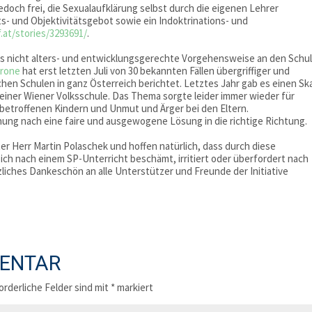
doch frei, die Sexualaufklärung selbst durch die eigenen Lehrer
ts- und Objektivitätsgebot sowie ein Indoktrinations- und
f.at/stories/3293691/
.
mals nicht alters- und entwicklungsgerechte Vorgehensweise an den Schu
rone
hat erst letzten Juli von 30 bekannten Fällen übergriffiger und
hen Schulen in ganz Österreich berichtet. Letztes Jahr gab es einen Sk
n einer Wiener Volksschule. Das Thema sorgte leider immer wieder für
 betroffenen Kindern und Unmut und Ärger bei den Eltern.
ung nach eine faire und ausgewogene Lösung in die richtige Richtung.
 Herr Martin Polaschek und hoffen natürlich, dass durch diese
ich nach einem SP-Unterricht beschämt, irritiert oder überfordert nach
zliches Dankeschön an alle Unterstützer und Freunde der Initiative
MENTAR
orderliche Felder sind mit
*
markiert