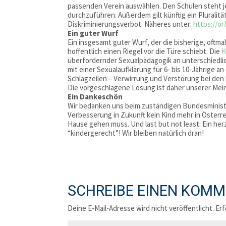
passenden Verein auswählen. Den Schulen steht je
durchzuführen. Außerdem gilt künftig ein Pluralitä
Diskriminierungsverbot. Näheres unter:
https://or
Ein guter Wurf
Ein insgesamt guter Wurf, der die bisherige, oft
hoffentlich einen Riegel vor die Türe schiebt. Die
K
überfordernder Sexualpädagogik an unterschiedlic
mit einer Sexualaufklärung für 6- bis 10-Jährige a
Schlagzeilen – Verwirrung und Verstörung bei den
Die vorgeschlagene Lösung ist daher unserer Mein
Ein Dankeschön
Wir bedanken uns beim zuständigen Bundesminister
Verbesserung in Zukunft kein Kind mehr in Österre
Hause gehen muss. Und last but not least: Ein her
“kindergerecht”! Wir bleiben natürlich dran!
SCHREIBE EINEN KOM
Deine E-Mail-Adresse wird nicht veröffentlicht.
Erf