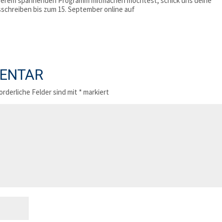
unserem spannenden Programm mitmachen möchtest, schick uns deine
chreiben bis zum 15. September online auf
MENTAR
orderliche Felder sind mit
*
markiert