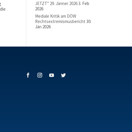
JETZT” 29. Jänner 2026
3. Feb
g
2026
 die
Mediale Kritik am DÖW
Rechtsextremismusbericht
30.
Jän 2026