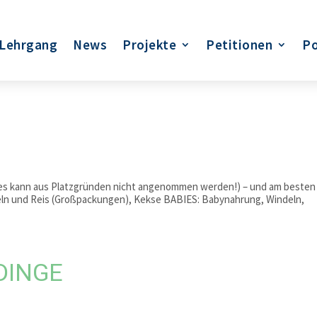
Lehrgang
News
Projekte
Petitionen
Po
deres kann aus Platzgründen nicht angenommen werden!) – und am besten
eln und Reis (Großpackungen), Kekse BABIES: Babynahrung, Windeln,
DINGE