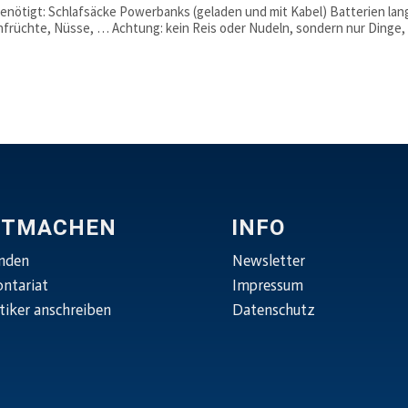
enötigt: Schlafsäcke Powerbanks (geladen und mit Kabel) Batterien lan
nfrüchte, Nüsse, … Achtung: kein Reis oder Nudeln, sondern nur Dinge,
ITMACHEN
INFO
nden
Newsletter
ontariat
Impressum
tiker anschreiben
Datenschutz