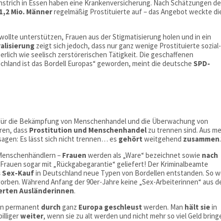
nstrich in Essen haben eine Krankenversicherung. Nach Schätzungen d
1,2 Mio. Männer
regelmäßig Prostituierte auf – das Angebot weckte di
 wollte unterstützen, Frauen aus der Stigmatisierung holen und in ein
ralisierung
zeigt sich jedoch, dass nur ganz wenige Prostituierte sozial
erlich wie seelisch zerstörerischen Tätigkeit. Die geschaffenen
chland ist das Bordell Europas“ geworden, meint die deutsche
SPD-
für die Bekämpfung von Menschenhandel und die Überwachung von
ören, dass
Prostitution und Menschenhandel
zu trennen sind. Aus me
sagen: Es lässt sich nicht trennen… es
gehört
weitgehend
zusammen
 Menschenhändlern –
Frauen
werden als „Ware“ bezeichnet sowie
nach
 Frauen sogar mit „Rückgabegarantie“ geliefert! Der Kriminalbeamte
s Sex-Kauf
in Deutschland neue Typen von Bordellen entstanden. So 
worben. Während Anfang der 90er-Jahre keine „Sex-Arbeiterinnen“ aus 
ierten Ausländerinnen
.
uen permanent
durch
ganz
Europa geschleust
werden. Man
hält sie
in
illiger
weiter
, wenn sie zu alt werden und nicht mehr so viel Geld bring