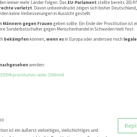
llen immer mehr Länder folgen. Das
EU-Parlament
stellte bereits 2014 
echte verletzt
. Davon unbeeindruckt zeigen sich bisher Deutschland
rden keine Verbesserungen in Aussicht gestellt.
on Männern gegen Frauen
geben sollte. Ein Ende der Prostitution ist e
ühere Sonderbotschafter gegen Menschenhandel in Schweden hielt fest:
ch
bekämpfen
können,
wenn es
in Europa oder anderswo noch
legale
nachgesehen
werden:
10304-prostitution-wido-104.html
:30
Repl
tion ist ein äußerst vielseitiges, vielschichtiges und