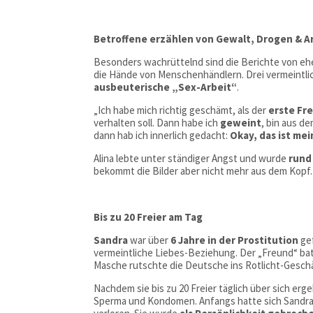
Betroffene erzählen von Gewalt, Drogen & 
Besonders wachrüttelnd sind die Berichte von ehem
die Hände von Menschenhändlern. Drei vermeintlic
ausbeuterische „Sex-Arbeit“
.
„Ich habe mich richtig geschämt, als der
erste Fre
verhalten soll. Dann habe ich
geweint
, bin aus d
dann hab ich innerlich gedacht:
Okay, das ist mei
Alina lebte unter ständiger Angst und wurde
rund
bekommt die Bilder aber nicht mehr aus dem Kopf.
Bis zu 20 Freier am Tag
Sandra
war über
6 Jahre in der Prostitution
gef
vermeintliche Liebes-Beziehung. Der „Freund“ bat
Masche rutschte die Deutsche ins Rotlicht-Geschä
Nachdem sie bis zu 20 Freier täglich über sich er
Sperma und Kondomen. Anfangs hatte sich Sandra r