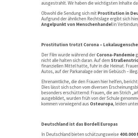
ausgestrahlt. Wir haben die wichtigsten Inhalte
Obwohl die Sendung sich mit
Prostitution in De
Aufgrund der ähnlichen Rechtslage ergibt sich hi
Angelpunkt von Menschenhandel
in Verbindun
Prostitution trotzt Corona – Lokalaugensche
Der Film wurde während der
Corona-Pandemie
g
nicht alle halten sich daran. Auf dem
Straßenstri
finanziellen Mittel hatte, fuhr in die Heimat. Frau
Autos, auf der Parkanalage oder im Gebüsch – illega
Ehrenamtliche, die den Frauen hier helfen, berich
Dies lässt sich schon vom diversen Erscheinungsbi
besonders erschütternd: Frauen, die am Strich „ar
ausgebildet, wurden früh von der Schule genommen 
kommen vorwiegend aus
Osteuropa
, leiden unte
Deutschland ist das Bordell Europas
In Deutschland bieten schätzungsweise
400.000