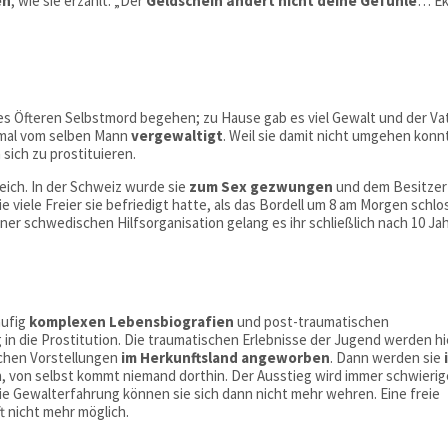
en
, wie sie erzählt: „Der
Geldschein ändert nicht deine Gefühle
… Ek
es Öfteren Selbstmord begehen; zu Hause gab es viel Gewalt und der Va
eimal vom selben Mann
vergewaltigt
. Weil sie damit nicht umgehen konn
 sich zu prostituieren.
reich. In der Schweiz wurde sie
zum Sex gezwungen
und dem Besitzer
ie viele Freier sie befriedigt hatte, als das Bordell um 8 am Morgen schlo
er schwedischen Hilfsorganisation gelang es ihr schließlich nach 10 Ja
äufig
komplexen Lebensbiografien
und post-traumatischen
in die Prostitution. Die traumatischen Erlebnisse der Jugend werden hi
schen Vorstellungen
im Herkunftsland angeworben
. Dann werden sie
, von selbst kommt niemand dorthin. Der Ausstieg wird immer schwierig
e Gewalterfahrung können sie sich dann nicht mehr wehren. Eine freie
t nicht mehr möglich.