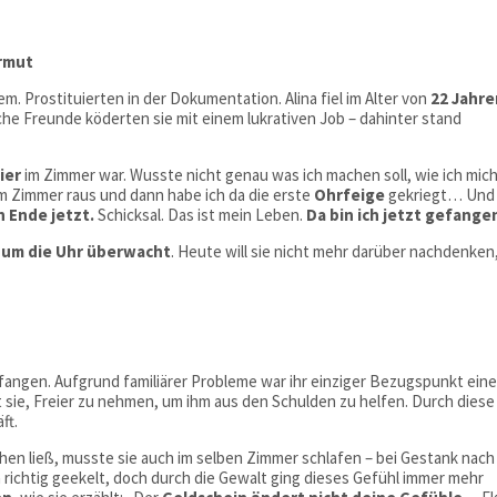
Armut
. Prostituierten in der Dokumentation. Alina fiel im Alter von
22 Jahre
he Freunde köderten sie mit einem lukrativen Job – dahinter stand
ier
im Zimmer war. Wusste nicht genau was ich machen soll, wie ich mic
em Zimmer raus und dann habe ich da die erste
Ohrfeige
gekriegt… Und
n Ende jetzt.
Schicksal. Das ist mein Leben.
Da bin ich jetzt gefange
 um die Uhr überwacht
. Heute will sie nicht mehr darüber nachdenken
angen. Aufgrund familiärer Probleme war ihr einziger Bezugspunkt ein
 sie, Freier zu nehmen, um ihm aus den Schulden zu helfen. Durch diese
ft.
gehen ließ, musste sie auch im selben Zimmer schlafen – bei Gestank nach
ichtig geekelt, doch durch die Gewalt ging dieses Gefühl immer mehr