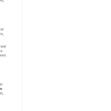
el,
ter
te,
 war
ss.
hren.
er
in
er,