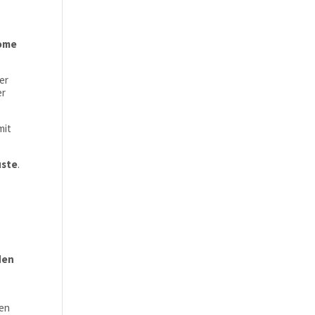
tome
er
er
mit
uste
.
den
.
den