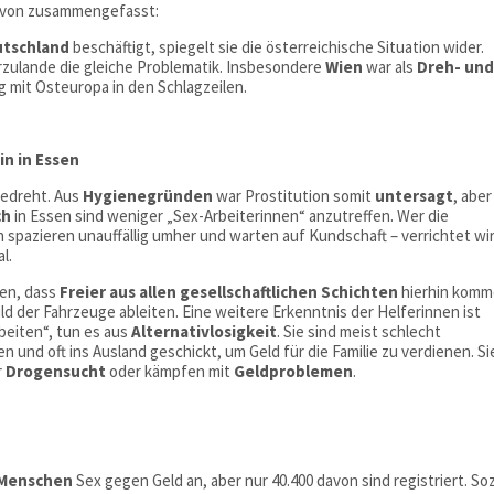
 davon zusammengefasst:
utschland
beschäftigt, spiegelt sie die österreichische Situation wider.
erzulande die gleiche Problematik. Insbesondere
Wien
war als
Dreh- un
g mit Osteuropa in den Schlagzeilen.
in in Essen
edreht. Aus
Hygienegründen
war Prostitution somit
untersagt
, aber
ch
in Essen sind weniger „Sex-Arbeiterinnen“ anzutreffen. Wer die
en spazieren unauffällig umher und warten auf Kundschaft – verrichtet wir
l.
ten, dass
Freier aus allen gesellschaftlichen Schichten
hierhin komm
ld der Fahrzeuge ableiten. Eine weitere Erkenntnis der Helferinnen ist
beiten“, tun es aus
Alternativlosigkeit
. Sie sind meist schlecht
und oft ins Ausland geschickt, um Geld für die Familie zu verdienen. Si
r
Drogensucht
oder kämpfen mit
Geldproblemen
.
 Menschen
Sex gegen Geld an, aber nur 40.400 davon sind registriert. Soz