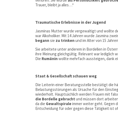
verloren. Sie wurde
als Persönlichkeit gebroch
Trauer, bleibt ja alles…“
Traumatische Erlebnisse in der Jugend
Jasminas Mutter wurde vergewaltigt und wollte d
war Alkoholiker. Mit 14 Jahren wurde Jasmina zw
begann
sie
zu trinken
und im Alter von 15 Jahren
Sie arbeitete unter anderem in Bordellen in Öster
ihre Meinung gleichgültig. Relevant war lediglich w
Die
Rumänin
wollte mehrfach aussteigen, dank ein
Staat & Gesellschaft schauen weg
Die Leiterin einer Beratungsstelle bestätigt die h
Belastungsstörungen als Ursache für den Einstieg 
wiederholt. Hauptsächlich werden Frauen mit fal
die Bordelle gebracht
und müssen dort arbeiten
da die
Gewaltspirale
immer weiter geht. Gegen di
Entscheidung für oder gegen diese Tätigkeit ist of