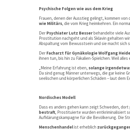
Psychische Folgen wie aus dem Krieg
Frauen, denen der Ausstieg gelingt, kommen von 
wie Militärs
, die vom Krieg heimkehren. Ein norm
Der
Psychiater Lutz Besser
behandelte viele Aus
Prostitution nachgeht und als Sklavin gehalten wi
Abspaltung vom Bewusstsein und sie macht sich 
Der
Facharzt für Gynäkologie Wolfgang Heid
ihnen tun, bis hin zu Fäkalien-Spielchen. Weil alles 
„Meine Erfahrung ist eben,
solange irgendetwas 
Da sind genug Männer unterwegs, die gar keine G
seelischen und körperlichen Schäden – laut dem Ex
Nordisches Modell
Dass es anders gehen kann zeigt Schweden, dort g
bestraft
, Prostituierte wurden entkriminalisiert 
Aufklärungskampagne für die Bevölkerung. Die Stra
Menschenhandel
ist erheblich
zurückgegange