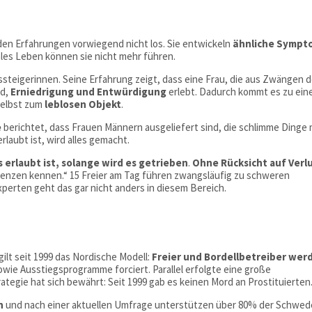
den Erfahrungen vorwiegend nicht los. Sie entwickeln
ähnliche Symp
ales Leben können sie nicht mehr führen.
steigerinnen. Seine Erfahrung zeigt, dass eine Frau, die aus Zwängen d
rd,
Erniedrigung und Entwürdigung
erlebt. Dadurch kommt es zu ein
selbst zum
leblosen Objekt
.
e
berichtet, dass Frauen Männern ausgeliefert sind, die schlimme Dinge 
erlaubt ist, wird alles gemacht.
erlaubt ist, solange wird es getrieben
.
Ohne Rücksicht auf Verl
renzen kennen.“ 15 Freier am Tag führen zwangsläufig zu schweren
perten geht das gar nicht anders in diesem Bereich.
ilt seit 1999 das Nordische Modell:
Freier und Bordellbetreiber wer
sowie Ausstiegsprogramme forciert. Parallel erfolgte eine große
tegie hat sich bewährt: Seit 1999 gab es keinen Mord an Prostituierten
n
und nach einer aktuellen Umfrage unterstützen über 80% der Schwe