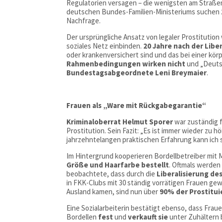
Regulatorien versagen – die wenigsten am Straße
deutschen Bundes-Familien-Ministeriums suchen
Nachfrage.
Der ursprüngliche Ansatz von legaler Prostitution
soziales Netz einbinden.
20 Jahre nach der Libe
oder krankenversichert sind und das bei einer körp
Rahmenbedingungen wirken nicht
und „Deuts
Bundestagsabgeordnete
Leni
Breymaier
.
Frauen als „Ware mit Rückgabegarantie“
Kriminaloberrat Helmut Sporer
war zuständig 
Prostitution. Sein Fazit: „Es ist immer wieder zu h
jahrzehntelangen praktischen Erfahrung kann ich 
Im Hintergrund kooperieren Bordellbetreiber mit
Größe und Haarfarbe bestellt
. Oftmals werden
beobachtete, dass durch die
Liberalisierung de
in FKK-Clubs mit 30 ständig vorrätigen Frauen ge
Ausland kamen, sind nun über
90% der Prostitu
Eine Sozialarbeiterin bestätigt ebenso, dass Fra
Bordellen
fest
und
verkauft
sie
unter Zuhältern b