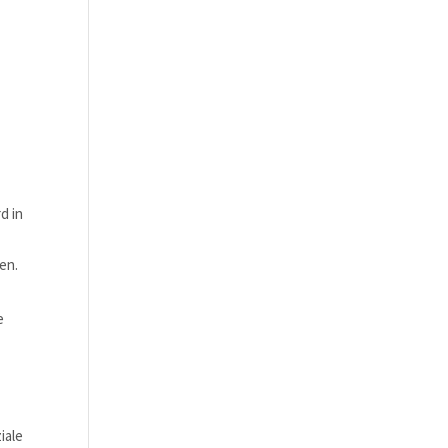
d
d in
en.
e
iale