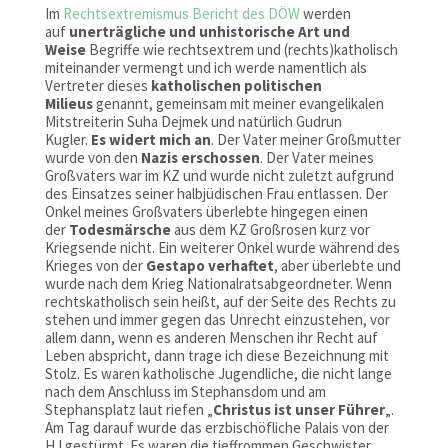
Im
Rechtsextremismus Bericht des DÖW
werden
auf
unerträgliche und unhistorische Art und
Weise
Begriffe wie rechtsextrem und (rechts)katholisch
miteinander vermengt und ich werde namentlich als
Vertreter dieses
katholischen politischen
Milieus
genannt, gemeinsam mit meiner evangelikalen
Mitstreiterin Suha Dejmek und natürlich Gudrun
Kugler.
Es widert mich an
. Der Vater meiner Großmutter
wurde von den
Nazis erschossen
. Der Vater meines
Großvaters war im KZ und wurde nicht zuletzt aufgrund
des Einsatzes seiner halbjüdischen Frau entlassen. Der
Onkel meines Großvaters überlebte hingegen einen
der
Todesmärsche
aus dem KZ Großrosen kurz vor
Kriegsende nicht. Ein weiterer Onkel wurde während des
Krieges von der
Gestapo verhaftet
, aber überlebte und
wurde nach dem Krieg Nationalratsabgeordneter. Wenn
rechtskatholisch sein heißt, auf der Seite des Rechts zu
stehen und immer gegen das Unrecht einzustehen, vor
allem dann, wenn es anderen Menschen ihr Recht auf
Leben abspricht, dann trage ich diese Bezeichnung mit
Stolz. Es waren katholische Jugendliche, die nicht lange
nach dem Anschluss im Stephansdom und am
Stephansplatz laut riefen „
Christus ist unser Führer
„.
Am Tag darauf wurde das erzbischöfliche Palais von der
HJ gestürmt. Es waren die tieffrommen Geschwister