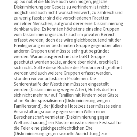
up. So nobel die Motive auch sein mögen, jegliche
Diskriminierung per Gesetz zu verhindern ist nicht
möglich und auch nicht wünschenswert, zu zahlreich und
zu wenig fassbar sind die verschiedenen Facetten
einzelner Menschen, aufgrund derer eine Diskriminierung
denkbar wäre. Es könnten höchstens einzelne Gruppen
vom Diskriminierungsschutz auch im privaten Bereich
erfasst werden, doch das wäre gleichbedeutend mit der
Privilegierung einer bestimmten Gruppe gegenüber allen
anderen Gruppen und müsste sehr gut begründet
werden. Warum ausgerechnet die LGBT Gruppe
geschützt werden sollte, andere aber nicht, erschließt
sich nicht. Sollte diese Büchse der Pandora erst geöffnet
werden und auch weitere Gruppen erfasst werden,
stünden wir vor unlösbaren Problemen. Die
Seniorentarife der Westbahn müssten eingestellt
werden (Diskriminierung wegen Alter), Hotels dürften
sich nicht mehr nur auf Familien mit Kindern oder Gäste
ohne Kinder spezialisieren (Diskriminierung wegen
Familienstand), der jüdische Hotelbesitzer müsste seine
Veranstaltungsräume gegen seinem Willen einer
Burschenschaft vermieten (Diskriminierung gegen
Weltanschauung) ein Kloster müsste seinen Festsaal für
die Feier eine gleichgeschlechtlichen Ehe
(Diskriminierung gegen sexuelle Ausrichtung) zur