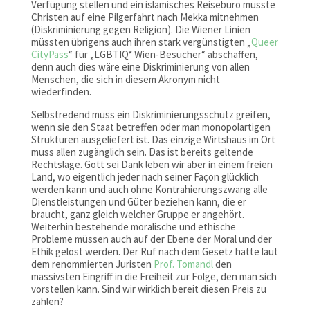
Verfügung stellen und ein islamisches Reisebüro müsste
Christen auf eine Pilgerfahrt nach Mekka mitnehmen
(Diskriminierung gegen Religion). Die Wiener Linien
müssten übrigens auch ihren stark vergünstigten „
Queer
CityPass
“ für „LGBTIQ* Wien-Besucher“ abschaffen,
denn auch dies wäre eine Diskriminierung von allen
Menschen, die sich in diesem Akronym nicht
wiederfinden.
Selbstredend muss ein Diskriminierungsschutz greifen,
wenn sie den Staat betreffen oder man monopolartigen
Strukturen ausgeliefert ist. Das einzige Wirtshaus im Ort
muss allen zugänglich sein. Das ist bereits geltende
Rechtslage. Gott sei Dank leben wir aber in einem freien
Land, wo eigentlich jeder nach seiner Façon glücklich
werden kann und auch ohne Kontrahierungszwang alle
Dienstleistungen und Güter beziehen kann, die er
braucht, ganz gleich welcher Gruppe er angehört.
Weiterhin bestehende moralische und ethische
Probleme müssen auch auf der Ebene der Moral und der
Ethik gelöst werden. Der Ruf nach dem Gesetz hätte laut
dem renommierten Juristen
Prof. Tomandl
den
massivsten Eingriff in die Freiheit zur Folge, den man sich
vorstellen kann. Sind wir wirklich bereit diesen Preis zu
zahlen?