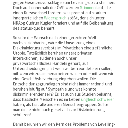
gegen Gesetzesvorschläge zum Levelling-up zu stimmen.
Doch auch innerhalb der ÖVP werden
Stimmen
laut, die
einen Kurswechsel fordern, was prompt auf starken
innerparteilichen
Widerspruch
stößt, der sich unter
NRAbg Gudrun Kugler formiert und auf die Beibehaltung
des status-quo beharrt.
So sehr der Wunsch nach einer gerechten Welt
nachvollziehbar ist, wäre die Umsetzung eines
Diskriminierungsverbots im Privatleben eine gefährliche
Utopie. Tatsächlich beruhen unsere privaten
Interaktionen, zu denen auch unser
privatwirtschaftliches Handeln gehört, auf
Unterscheidungen, mit wem wir befreundet sein sollen,
mit wem wir zusammenarbeiten wollen oder mit wem wir
eine Geschäftsbeziehung eingehen wollen. Die
Entscheidungsgrundlagen sind nicht immer rational und
beruhen häufig auf Sympathie und was könnte
diskriminierender sein? Es ist auch aus Studien bekannt,
dass hässliche Menschen es im Leben
ungleich schwerer
haben, als fast alle anderen Menschengruppen. Sollte
man diese nicht auch gesetzlich vor Diskriminierung
schützen?
Damit berühren wir den Kern des Problems von Levelling-