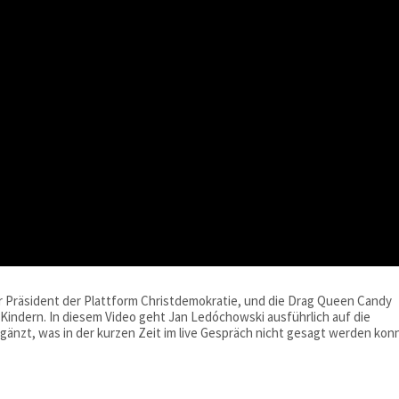
er Präsident der Plattform Christdemokratie, und die Drag Queen Candy
Kindern. In diesem Video geht Jan Ledóchowski ausführlich auf die
gänzt, was in der kurzen Zeit im live Gespräch nicht gesagt werden kon