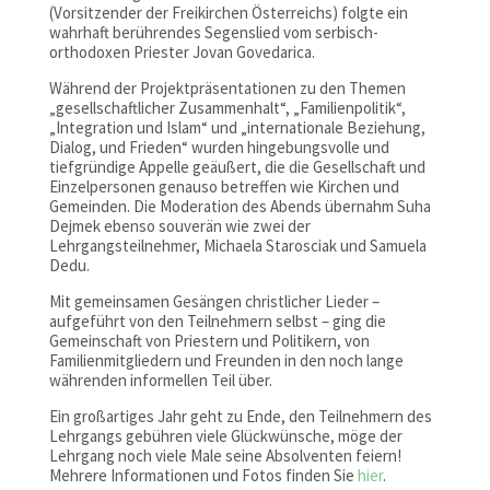
(Vorsitzender der Freikirchen Österreichs) folgte ein
wahrhaft berührendes Segenslied vom serbisch-
orthodoxen Priester Jovan Govedarica.
Während der Projektpräsentationen zu den Themen
„gesellschaftlicher Zusammenhalt“, „Familienpolitik“,
„Integration und Islam“ und „internationale Beziehung,
Dialog, und Frieden“ wurden hingebungsvolle und
tiefgründige Appelle geäußert, die die Gesellschaft und
Einzelpersonen genauso betreffen wie Kirchen und
Gemeinden. Die Moderation des Abends übernahm Suha
Dejmek ebenso souverän wie zwei der
Lehrgangsteilnehmer, Michaela Starosciak und Samuela
Dedu.
Mit gemeinsamen Gesängen christlicher Lieder –
aufgeführt von den Teilnehmern selbst – ging die
Gemeinschaft von Priestern und Politikern, von
Familienmitgliedern und Freunden in den noch lange
währenden informellen Teil über.
Ein großartiges Jahr geht zu Ende, den Teilnehmern des
Lehrgangs gebühren viele Glückwünsche, möge der
Lehrgang noch viele Male seine Absolventen feiern!
Mehrere Informationen und Fotos finden Sie
hier
.