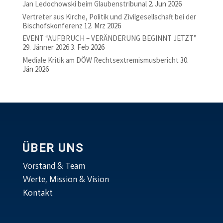
Jan Ledochowski beim Glaubenstribunal
2. Jun 2026
Vertreter aus Kirche, Politik und Zivilgesellschaft bei der
Bischofskonferenz
12. Mrz 2026
EVENT “AUFBRUCH – VERÄNDERUNG BEGINNT JETZT”
29. Jänner 2026
3. Feb 2026
Mediale Kritik am DÖW Rechtsextremismusbericht
30.
Jän 2026
ÜBER UNS
Vorstand & Team
Werte, Mission & Vision
Kontakt