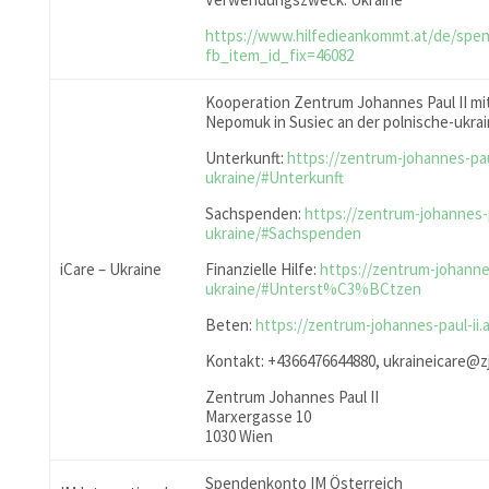
https://www.hilfedieankommt.at/de/spe
fb_item_id_fix=46082
Kooperation Zentrum Johannes Paul II mit
Nepomuk in Susiec an der polnische-ukra
Unterkunft:
https://zentrum-johannes-paul
ukraine/#Unterkunft
Sachspenden:
https://zentrum-johannes-pa
ukraine/#Sachspenden
iCare – Ukraine
Finanzielle Hilfe:
https://zentrum-johannes-
ukraine/#Unterst%C3%BCtzen
Beten:
https://zentrum-johannes-paul-ii.
Kontakt: +4366476644880, ukraineicare@z
Zentrum Johannes Paul II
Marxergasse 10
1030 Wien
Spendenkonto IM Österreich