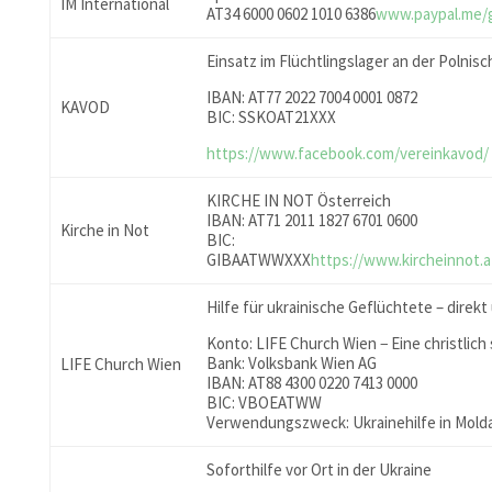
IM International
AT34 6000 0602 1010 6386
www.paypal.me/
Einsatz im Flüchtlingslager an der Polnis
IBAN: AT77 2022 7004 0001 0872
KAVOD
BIC: SSKOAT21XXX
https://www.facebook.com/vereinkavod/
KIRCHE IN NOT Österreich
IBAN: AT71 2011 1827 6701 0600
Kirche in Not
BIC:
GIBAATWWXXX
https://www.kircheinnot.
Hilfe für ukrainische Geflüchtete – direkt
Konto: LIFE Church Wien − Eine christlich s
Bank: Volksbank Wien AG
LIFE Church Wien
IBAN: AT88 4300 0220 7413 0000
BIC: VBOEATWW
Verwendungszweck: Ukrainehilfe in Mold
Soforthilfe vor Ort in der Ukraine