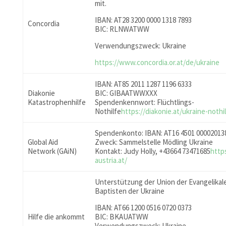
mit.
IBAN: AT28 3200 0000 1318 7893
Concordia
BIC: RLNWATWW
Verwendungszweck: Ukraine
https://www.concordia.or.at/de/ukraine
IBAN: AT85 2011 1287 1196 6333
Diakonie
BIC: GIBAATWWXXX
Katastrophenhilfe
Spendenkennwort: Flüchtlings-
Nothilfe
https://diakonie.at/ukraine-noth
Spendenkonto: IBAN: AT16 4501 00002013
Global Aid
Zweck: Sammelstelle Mödling Ukraine
Network (GAiN)
Kontakt: Judy Holly, +43664 73471685
http
austria.at/
Unterstützung der Union der Evangelikal
Baptisten der Ukraine
IBAN: AT66 1200 0516 0720 0373
Hilfe die ankommt
BIC: BKAUATWW
Verwendungszweck: Ukraine