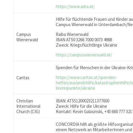
https://www.adra.at/
Hilfe für flüchtende Frauen und Kinder a
Campus Wienerwald in Unterdambach/Ne
Campus
Raiba Wienerwald
Wienerwald
IBAN AT50 3266 7000 0073 4988
Zweck: Kriegsflüchtlinge Ukraine
https://campuswienerwald.at/
Spenden für Menschen in der Ukraine-Kri
https://www.caritas.at/spenden-
Caritas
helfen/auslandshilfe/katastrophenhilfe/l
brennpunkte/ukraine
Christian
IBAN: AT551200023211377600
International
Zweck: Hilfe für die Ukraine
Church (CIG)
Kontakt: Kevin Galasinski, +43 660 777 321
CONCORDIA hilft als größte Hilfsorganisa
einem Netzwerk an MitarbeiterInnen und 