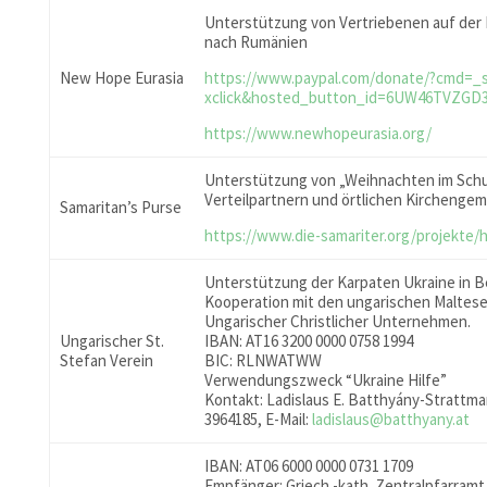
Unterstützung von Vertriebenen auf der
nach Rumänien
New Hope Eurasia
https://www.paypal.com/donate/?cmd=_s
xclick&hosted_button_id=6UW46TVZGD
https://www.newhopeurasia.org/
Unterstützung von „Weihnachten im Sch
Verteilpartnern und örtlichen Kirchenge
Samaritan’s Purse
https://www.die-samariter.org/projekte/hi
Unterstützung der Karpaten Ukraine in B
Kooperation mit den ungarischen Maltes
Ungarischer Christlicher Unternehmen.
Ungarischer St.
IBAN: AT16 3200 0000 0758 1994
Stefan Verein
BIC: RLNWATWW
Verwendungszweck “Ukraine Hilfe”
Kontakt: Ladislaus E. Batthyány-Strattman
3964185, E-Mail:
ladislaus@batthyany.at
IBAN: AT06 6000 0000 0731 1709
Empfänger: Griech.-kath. Zentralpfarramt 