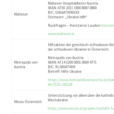
Malteser Hospitaldienst Austria
IBAN: AT65 2011 1800 8087 0800
BIC: GIBAATWWXXX
Malteser
Stichwort: „Ukraine hilft“
Rückfragen – Konstanze Loudon:
konsta
www.malteser.at
Hilfsaktion der griechisch-orthodoxen Kir
der orthodoxen Ukrainer in Österreich.
Metropolis von Austria
Metropolis von
IBAN: AT14 3200 0001 0660 4771
Austria
BIC: RLNWATWW
Betreff: Hilfe Ukraine
https://www.metropolisvonaustria.at/ind
de/2135-220228
Unterstützung vor allem über die katholi
Westukraine
Missio Österreich
https://www.missio.at/projekt/nothilfe-fu