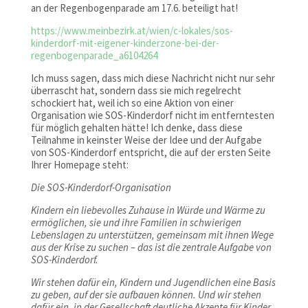
an der Regenbogenparade am 17.6. beteiligt hat!
https://www.meinbezirk.at/wien/c-lokales/sos-
kinderdorf-mit-eigener-kinderzone-bei-der-
regenbogenparade_a6104264
Ich muss sagen, dass mich diese Nachricht nicht nur sehr
überrascht hat, sondern dass sie mich regelrecht
schockiert hat, weil ich so eine Aktion von einer
Organisation wie SOS-Kinderdorf nicht im entferntesten
für möglich gehalten hätte! Ich denke, dass diese
Teilnahme in keinster Weise der Idee und der Aufgabe
von SOS-Kinderdorf entspricht, die auf der ersten Seite
Ihrer Homepage steht:
Die SOS-Kinderdorf-Organisation
Kindern ein liebevolles Zuhause in Würde und Wärme zu
ermöglichen, sie und ihre Familien in schwierigen
Lebenslagen zu unterstützen, gemeinsam mit ihnen Wege
aus der Krise zu suchen – das ist die zentrale Aufgabe von
SOS-Kinderdorf.
Wir stehen dafür ein, Kindern und Jugendlichen eine Basis
zu geben, auf der sie aufbauen können. Und wir stehen
dafür ein, in der Gesellschaft deutliche Akzente für Kinder