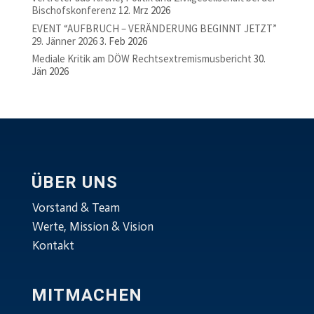
Bischofskonferenz
12. Mrz 2026
EVENT “AUFBRUCH – VERÄNDERUNG BEGINNT JETZT”
29. Jänner 2026
3. Feb 2026
Mediale Kritik am DÖW Rechtsextremismusbericht
30.
Jän 2026
ÜBER UNS
Vorstand & Team
Werte, Mission & Vision
Kontakt
MITMACHEN