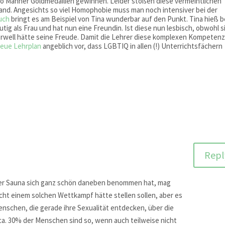
wo Männer Goldmedaillen gewinnen. Leider stoßen diese vermeintlichen
and. Angesichts so viel Homophobie muss man noch intensiver bei der
uch
bringt es am Beispiel von Tina wunderbar auf den Punkt. Tina hieß b
utig als Frau und hat nun eine Freundin. Ist diese nun lesbisch, obwohl s
rwell hätte seine Freude. Damit die Lehrer diese komplexen Kompeten
eue Lehrplan
angeblich vor, dass LGBTIQ in allen (!) Unterrichtsfächern
Repl
der Sauna sich ganz schön daneben benommen hat, mag
icht einem solchen Wettkampf hätte stellen sollen, aber es
Menschen, die gerade ihre Sexualität entdecken, über die
. 30% der Menschen sind so, wenn auch teilweise nicht