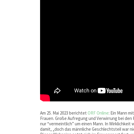
Am 25. Mai 2023 berichtet
ORF Online
: Ein Mann m
Frauen. Große Aufregung und Verwirrung bei den F
nur “vermeintlich” um einen Mann. In Wirklichkeit 
damit, „doch das männliche Geschlechtsteil war ni