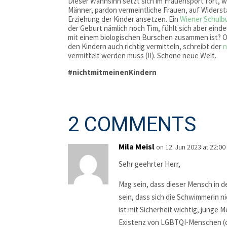
Dieser Wahnsinn setzt sich im Frauensport fort, 
Männer, pardon vermeintliche Frauen, auf Widerst
Erziehung der Kinder ansetzen. Ein
Wiener Schulb
der Geburt nämlich noch Tim, fühlt sich aber einde
mit einem biologischen Burschen zusammen ist? O
den Kindern auch richtig vermitteln, schreibt der
n
vermittelt werden muss (!!). Schöne neue Welt.
#nichtmitmeinenKindern
2 COMMENTS
Mila Meisl
on 12. Jun 2023 at 22:00
Sehr geehrter Herr,
Mag sein, dass dieser Mensch in 
sein, dass sich die Schwimmerin n
ist mit Sicherheit wichtig, junge 
Existenz von LGBTQI-Menschen (ca