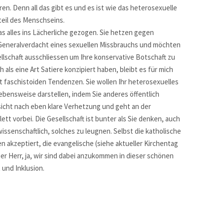
en. Denn all das gibt es und es ist wie das heterosexuelle
teil des Menschseins.
as alles ins Lächerliche gezogen. Sie hetzen gegen
Generalverdacht eines sexuellen Missbrauchs und möchten
lschaft ausschliessen um Ihre konservative Botschaft zu
als eine Art Satiere konzipiert haben, bleibt es für mich
 faschistoiden Tendenzen. Sie wollen Ihr heterosexuelles
Lebensweise darstellen, indem Sie anderes öffentlich
sicht nach eben klare Verhetzung und geht an der
tt vorbei. Die Gesellschaft ist bunter als Sie denken, auch
wissenschaftlich, solches zu leugnen. Selbst die katholische
len akzeptiert, die evangelische (siehe aktueller Kirchentag
ber Herr, ja, wir sind dabei anzukommen in dieser schönen
und Inklusion.