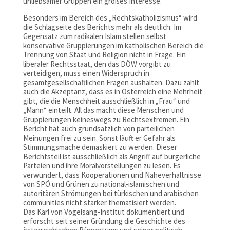
unliebsamer Gruppen ein großes Interesse.
Besonders im Bereich des „Rechtskatholizismus“ wird
die Schlagseite des Berichts mehr als deutlich. Im
Gegensatz zum radikalen Islam stellen selbst
konservative Gruppierungen im katholischen Bereich die
Trennung von Staat und Religion nicht in Frage. Ein
liberaler Rechtsstaat, den das DÖW vorgibt zu
verteidigen, muss einen Widerspruch in
gesamtgesellschaftlichen Fragen aushalten. Dazu zählt
auch die Akzeptanz, dass es in Österreich eine Mehrheit
gibt, die die Menschheit ausschließlich in „Frau“ und
„Mann“ einteilt. All das macht diese Menschen und
Gruppierungen keineswegs zu Rechtsextremen. Ein
Bericht hat auch grundsätzlich von parteilichen
Meinungen frei zu sein. Sonst läuft er Gefahr als
Stimmungsmache demaskiert zu werden. Dieser
Berichtsteil ist ausschließlich als Angriff auf bürgerliche
Parteien und ihre Moralvorstellungen zu lesen. Es
verwundert, dass Kooperationen und Naheverhältnisse
von SPÖ und Grünen zu national-islamischen und
autoritären Strömungen bei türkischen und arabischen
communities nicht stärker thematisiert werden.
Das Karl von Vogelsang-Institut dokumentiert und
erforscht seit seiner Gründung die Geschichte des