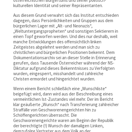
österreichischen Bürgertums und seiner politisch-
kulturellen Identität und seiner Repräsentanten.
Aus diesem Grund verwahrt sich das Institut entschieden
dagegen, dass Persönlichkeiten und Gruppen aus dem
bürgerlichen Lager mit „Alt- und Neonazis“,
„Weltuntergangspropheten“ und sonstigen Sektierern in
einen Topf geworfen werden. Und dies nur deshalb, weil
manche Entwicklungen des offensichtlich linken
Zeitgeistes abgelehnt werden und man sich zu
christlichen und bürgerlichen Positionen bekennt. Dem
Dokumentationsarchiv sei an dieser Stelle in Erinnerung
gerufen, dass Tausende Österreicher während der NS-
Diktatur aufgrund dieses Bekenntnisses zu Verfolgten
wurden, eingesperrt, misshandelt und zahlreiche
Christen ermordet und hingerichtet wurden.
Wenn einem Bericht schließlich eine „Wunschliste“
beigefügt wird, dann wird aus der Beschreibung eines
vermeintlichen Ist-Zustandes viel mehr. Der im Bericht
klar geäußerte „Wunsch“ nach Transferierung zahlreicher
Straffälle von Geschworenengerichten hin zu
Schöffengerichten überrascht. Die
Geschworenengerichte waren am Beginn der Republik
der berechtigte (!) Wunsch der damaligen Linken,
demzufolge Vertreter aus dem Volk an der