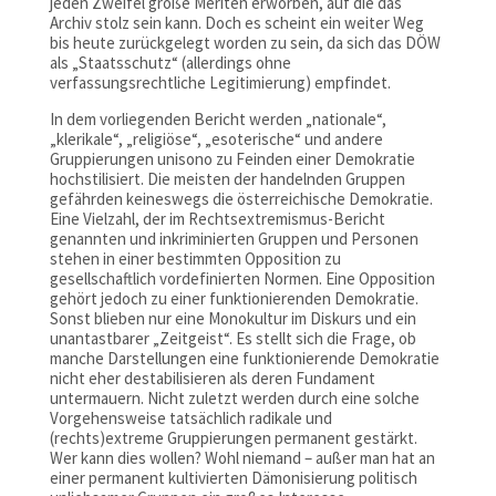
jeden Zweifel große Meriten erworben, auf die das
Archiv stolz sein kann. Doch es scheint ein weiter Weg
bis heute zurückgelegt worden zu sein, da sich das DÖW
als „Staatsschutz“ (allerdings ohne
verfassungsrechtliche Legitimierung) empfindet.
In dem vorliegenden Bericht werden „nationale“,
„klerikale“, „religiöse“, „esoterische“ und andere
Gruppierungen unisono zu Feinden einer Demokratie
hochstilisiert. Die meisten der handelnden Gruppen
gefährden keineswegs die österreichische Demokratie.
Eine Vielzahl, der im Rechtsextremismus-Bericht
genannten und inkriminierten Gruppen und Personen
stehen in einer bestimmten Opposition zu
gesellschaftlich vordefinierten Normen. Eine Opposition
gehört jedoch zu einer funktionierenden Demokratie.
Sonst blieben nur eine Monokultur im Diskurs und ein
unantastbarer „Zeitgeist“. Es stellt sich die Frage, ob
manche Darstellungen eine funktionierende Demokratie
nicht eher destabilisieren als deren Fundament
untermauern. Nicht zuletzt werden durch eine solche
Vorgehensweise tatsächlich radikale und
(rechts)extreme Gruppierungen permanent gestärkt.
Wer kann dies wollen? Wohl niemand – außer man hat an
einer permanent kultivierten Dämonisierung politisch