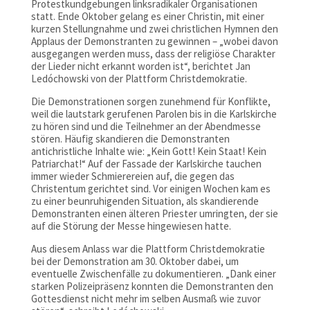
Protestkundgebungen linksradikaler Organisationen
statt. Ende Oktober gelang es einer Christin, mit einer
kurzen Stellungnahme und zwei christlichen Hymnen den
Applaus der Demonstranten zu gewinnen – „wobei davon
ausgegangen werden muss, dass der religiöse Charakter
der Lieder nicht erkannt worden ist“, berichtet Jan
Ledóchowski von der Plattform Christdemokratie.
Die Demonstrationen sorgen zunehmend für Konflikte,
weil die lautstark gerufenen Parolen bis in die Karlskirche
zu hören sind und die Teilnehmer an der Abendmesse
stören. Häufig skandieren die Demonstranten
antichristliche Inhalte wie: „Kein Gott! Kein Staat! Kein
Patriarchat!“ Auf der Fassade der Karlskirche tauchen
immer wieder Schmierereien auf, die gegen das
Christentum gerichtet sind. Vor einigen Wochen kam es
zu einer beunruhigenden Situation, als skandierende
Demonstranten einen älteren Priester umringten, der sie
auf die Störung der Messe hingewiesen hatte.
Aus diesem Anlass war die Plattform Christdemokratie
bei der Demonstration am 30. Oktober dabei, um
eventuelle Zwischenfälle zu dokumentieren. „Dank einer
starken Polizeipräsenz konnten die Demonstranten den
Gottesdienst nicht mehr im selben Ausmaß wie zuvor