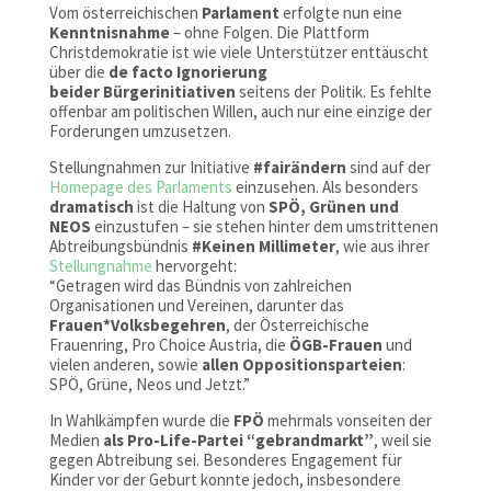
Vom österreichischen
Parlament
erfolgte nun eine
Kenntnisnahme
– ohne Folgen. Die Plattform
Christdemokratie ist wie viele Unterstützer enttäuscht
über die
de facto Ignorierung
beider
Bürgerinitiativen
seitens der Politik. Es fehlte
offenbar am politischen Willen, auch nur eine einzige der
Forderungen umzusetzen.
Stellungnahmen zur Initiative
#fairändern
sind auf der
Homepage des Parlaments
einzusehen. Als besonders
dramatisch
ist die Haltung von
SPÖ, Grünen und
NEOS
einzustufen – sie stehen hinter dem umstrittenen
Abtreibungsbündnis
#Keinen
Millimeter
, wie aus ihrer
Stellungnahme
hervorgeht:
“Getragen wird das Bündnis von zahlreichen
Organisationen und Vereinen, darunter das
Frauen*Volksbegehren
, der Österreichische
Frauenring, Pro Choice Austria, die
ÖGB-Frauen
und
vielen anderen, sowie
allen Oppositionsparteien
:
SPÖ, Grüne, Neos und Jetzt.”
In Wahlkämpfen wurde die
FPÖ
mehrmals vonseiten der
Medien
als Pro-Life-Partei “gebrandmarkt”
, weil sie
gegen Abtreibung sei. Besonderes Engagement für
Kinder vor der Geburt konnte jedoch, insbesondere