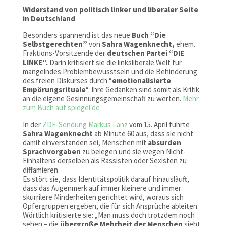
Widerstand von politisch linker und liberaler Seite
in Deutschland
Besonders spannend ist das neue
Buch “Die
Selbstgerechten”
von
Sahra Wagenknecht,
ehem.
Fraktions-Vorsitzende der
deutschen Partei “DIE
LINKE”.
Darin kritisiert sie die linksliberale Welt für
mangelndes Problembewusstsein und die Behinderung
des freien Diskurses durch “
emotionalisierte
Empörungsrituale
“. Ihre Gedanken sind somit als Kritik
an die eigene Gesinnungsgemeinschaft zu werten.
Mehr
zum Buch auf spiegel.de
In der
ZDF-Sendung Markus Lanz
vom 15. April führte
Sahra Wagenknecht
ab Minute 60 aus, dass sie nicht
damit einverstanden sei, Menschen mit
absurden
Sprachvorgaben
zu belegen und sie wegen Nicht-
Einhaltens derselben als Rassisten oder Sexisten zu
diffamieren.
Es stört sie, dass Identitätspolitik darauf hinausläuft,
dass das Augenmerk auf immer kleinere und immer
skurrilere Minderheiten gerichtet wird, woraus sich
Opfergruppen ergeben, die für sich Ansprüche ableiten.
Wörtlich kritisierte sie: „Man muss doch trotzdem noch
sehen – die
übergroße Mehrheit der Menschen
sieht