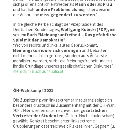
sich ja offensichtlich entweder als
Mann oder
als
Frau
und hat halt
andere Probleme als
möglicherweise in
der Ansprache
miss-gegendert zu werden
.“
In die gleiche Kerbe schlägt der Vizepräsident des
Deutschen Bundestages,
Wolfgang Kubicki (FDP),
mit
seinem
Buch “Meinungsunfreiheit – Das gefährliche
Spiel mit der Demokratie
“.
“Wo von rechts und links lautes Gebrüll kommt,
Meinungskorridore sich verengen
und Debatten
nicht mehr sachlich geführt, sondern aufs Äußerste
moralisiert werden, stirbt die Meinungsfreiheit und mit
ihr die Grundlage unseres gesellschaftlichen Diskurses.”
Mehr zum Buch auf thalia.at
ÖH-Wahlkampf 2021
Die Zuspitzung von linksextremer Intoleranz zeigt sich
besonders drastisch im Zusammenhang mit der ÖH-Wahl
2021. Hier werden österreichweit die
gesetzlichen
Vertreter der Studenten
(Österr. Hochschülerschaft)
gewählt. Konkret beschmierten linksextreme
Gruppierungen österreichweit Plakate ihrer „Gegner“ (u.