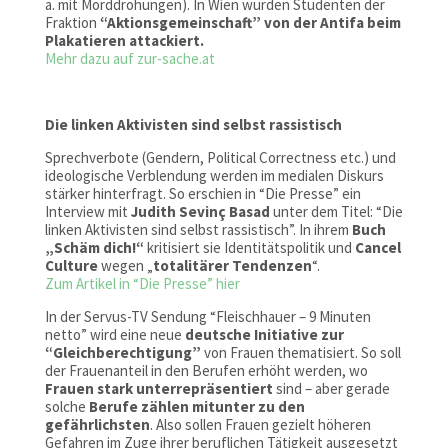
a. mit Morddrohungen). In Wien wurden Studenten der
Fraktion
“Aktionsgemeinschaft”
von der Antifa beim
Plakatieren attackiert.
Mehr dazu auf zur-sache.at
Die linken Aktivisten sind selbst rassistisch
Sprechverbote (Gendern, Political Correctness etc.) und
ideologische Verblendung werden im medialen Diskurs
stärker hinterfragt. So erschien in “Die Presse” ein
Interview mit
Judith Sevinç Basad
unter dem Titel: “Die
linken Aktivisten sind selbst rassistisch”. In ihrem
Buch
„Schäm dich!“
kritisiert sie Identitätspolitik und
Cancel
Culture
wegen „
totalitärer Tendenzen
“.
Zum Artikel in “Die Presse” hier
In der Servus-TV Sendung “Fleischhauer – 9 Minuten
netto” wird eine neue
deutsche Initiative zur
“Gleichberechtigung”
von Frauen thematisiert. So soll
der Frauenanteil in den Berufen erhöht werden, wo
Frauen stark unterrepräsentiert
sind – aber gerade
solche
Berufe zählen mitunter zu den
gefährlichsten
. Also sollen Frauen gezielt höheren
Gefahren im Zuge ihrer beruflichen Tätigkeit ausgesetzt