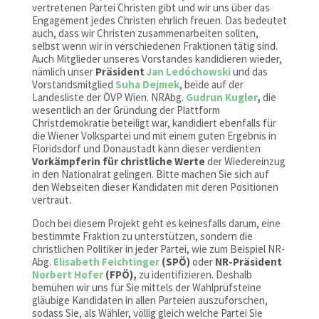
vertretenen Partei Christen gibt und wir uns über das
Engagement jedes Christen ehrlich freuen. Das bedeutet
auch, dass wir Christen zusammenarbeiten sollten,
selbst wenn wir in verschiedenen Fraktionen tätig sind.
Auch Mitglieder unseres Vorstandes kandidieren wieder,
nämlich unser
Präsident
Jan Ledóchowski
und das
Vorstandsmitglied
Suha Dejmek
, beide auf der
Landesliste der ÖVP Wien. NRAbg.
Gudrun Kugler
,
die
wesentlich an der Gründung der Plattform
Christdemokratie beteiligt war, kandidiert ebenfalls für
die Wiener Volkspartei und mit einem guten Ergebnis in
Floridsdorf und Donaustadt kann dieser verdienten
Vorkämpferin für christliche Werte
der Wiedereinzug
in den Nationalrat gelingen. Bitte machen Sie sich auf
den Webseiten dieser Kandidaten mit deren Positionen
vertraut.
Doch bei diesem Projekt geht es keinesfalls darum, eine
bestimmte Fraktion zu unterstützen, sondern die
christlichen Politiker in jeder Partei, wie zum Beispiel NR-
Abg.
Elisabeth Feichtinger
(SPÖ)
oder
NR-Präsident
Norbert Hofer
(FPÖ),
zu identifizieren. Deshalb
bemühen wir uns für Sie mittels der Wahlprüfsteine
gläubige Kandidaten in allen Parteien auszuforschen,
sodass Sie, als Wähler, völlig gleich welche Partei Sie