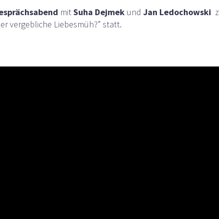
esprächsabend
mit
Suha Dejmek
und
Jan Ledochowski
z
der vergebliche Liebesmüh?” statt.