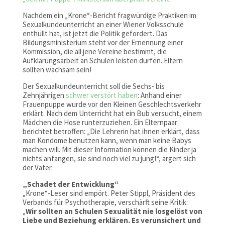
Nachdem ein „Krone“-Bericht fragwürdige Praktiken im
Sexualkundeunterricht an einer Wiener Volksschule
enthüllt hat, ist jetzt die Politik gefordert. Das
Bildungsministerium steht vor der Ernennung einer
Kommission, die all jene Vereine bestimmt, die
Aufklärungsarbeit an Schulen leisten dürfen. Eltern
sollten wachsam sein!
Der Sexualkundeunterricht soll die Sechs- bis
Zehnjährigen
schwer verstört haben
: Anhand einer
Frauenpuppe wurde vor den Kleinen Geschlechtsverkehr
erklärt. Nach dem Unterricht hat ein Bub versucht, einem
Mädchen die Hose runterzuziehen. Ein Elternpaar
berichtet betroffen: „Die Lehrerin hat ihnen erklärt, dass
man Kondome benutzen kann, wenn man keine Babys
machen will. Mit dieser Information können die Kinder ja
nichts anfangen, sie sind noch viel zu jung!“, ärgert sich
der Vater.
„Schadet der Entwicklung“
„Krone“-Leser sind empört. Peter Stippl, Präsident des
Verbands für Psychotherapie, verschärft seine Kritik:
„
Wir sollten an Schulen Sexualität nie losgelöst von
Liebe und Beziehung erklären. Es verunsichert und