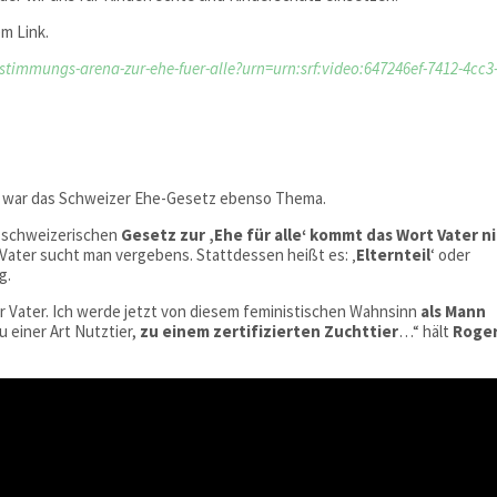
m Link.
stimmungs-arena-zur-ehe-fuer-alle?urn=urn:srf:video:647246ef-7412-4cc3
war das Schweizer Ehe-Gesetz ebenso Thema.
m schweizerischen
Gesetz
zur ‚Ehe für alle‘ kommt das
Wort Vater n
t Vater sucht man vergebens. Stattdessen heißt es: ‚
Elternteil
‘ oder
g.
cher Vater. Ich werde jetzt von diesem feministischen Wahnsinn
als Mann
 einer Art Nutztier,
zu einem zertifizierten Zuchttier
…“ hält
Roge