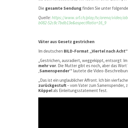
Die
gesamte Sendung
finden Sie unter folgende
Quelle:
https://www.srf.ch/play/tv/arena/video/ab
b082-52c8c7bdb13e&aspectRatio=16_9
Väter aus Gesetz gestrichen
Im deutschen
BILD-Format „Viertel nach Acht“
„Gestrichen, ausradiert, weggekippt, entsorgt: I
mehr vor
. Die Mutter gibt es noch, aber das Wor
‚
Samenspender
‘“ lautete die Video-Beschreibun
„Das ist ein unglaublicher Affront. Ich bin vierfa
zurückgestuft
– vom Vater zum Samenspender, zu
Köppel
als Einleitungsstatement fest.