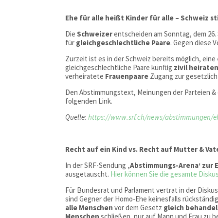
Ehe für alle heißt Kinder für alle – Schweiz s
Die
Schweizer
entscheiden am Sonntag, dem 26.
für
gleichgeschlechtliche Paare
. Gegen diese V
Zurzeit ist es in der Schweiz bereits möglich, eine
gleichgeschlechtliche Paare künftig
zivil heirate
verheiratete
Frauenpaare
Zugang zur gesetzlic
Den Abstimmungstext, Meinungen der Parteien & 
folgenden Link.
Quelle:
https://www.srf.ch/news/abstimmungen/ehe-f
Recht auf ein Kind vs. Recht auf Mutter & Vat
In der SRF-Sendung
‚Abstimmungs-Arena‘ zur E
ausgetauscht.
Hier können Sie die gesamte Disk
Für Bundesrat und Parlament vertrat in der Diskus
sind Gegner der Homo-Ehe keinesfalls rückständig.
alle Menschen
vor dem Gesetz
gleich behande
Menschen
schließen, nur auf Mann und Frau zu be