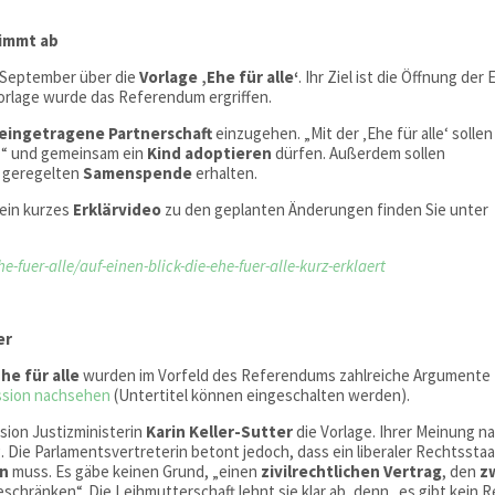
timmt ab
 September über die
Vorlage ‚Ehe für alle‘
. Ihr Ziel ist die Öffnung der
orlage wurde das Referendum ergriffen.
eingetragene Partnerschaft
einzugehen. „Mit der ‚Ehe für alle‘ sollen
n
“ und gemeinsam ein
Kind adoptieren
dürfen. Außerdem sollen
h geregelten
Samenspende
erhalten.
ein kurzes
Erklärvideo
zu den geplanten Änderungen finden Sie unter
uer-alle/auf-einen-blick-die-ehe-fuer-alle-kurz-erklaert
er
he für alle
wurden im Vorfeld des Referendums zahlreiche Argumente
ussion nachsehen
(Untertitel können eingeschalten werden).
sion Justizministerin
Karin Keller-Sutter
die Vorlage. Ihrer Meinung n
 Die Parlamentsvertreterin betont jedoch, dass ein liberaler Rechtssta
ln
muss. Es gäbe keinen Grund, „einen
zivilrechtlichen Vertrag
, den
z
schränken“. Die Leihmutterschaft lehnt sie klar ab, denn „es gibt kein 