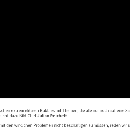
ischen extrem elitären Bubbles mit Themen, die alle nur noch auf eine S
meint dazu Bild-Chef
Julian Reichelt
.
ch mit den wirklichen Problemen nicht beschäftigen zu müssen, reden wir 