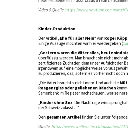
neue Probleme ein“ fasst
Claus Strunz
zusamme
Video & Quelle
:
https://www.youtube.com/watch
Kinder-Produktion
Der Artikel „
Ehe für alle? Nein
“ von
Roger Köpp
Einige Auszüge möchten wir hier wiedergeben (
zu
„
Gestern waren die Väter alles, heute sind sie
überflüssig werden. Man braucht sie nicht mehr als
zertifiziertes Zuchttier, dem unter Aufsicht der 
irgendwem auf eine möglicherweise vorausgewähl
zu produzieren, das, sofern es vorher nicht doch 
„Die Väter braucht’s nicht mehr. Und auch die
Müt
Reagenzglas oder geliehenen Bäuchen
kommen
Samenbank im Register nachschauen, wer seinerzei
„
Kinder ohne Sex
: Die Nachfrage wird sprunghaft
der Schweiz zulässt…“
Den
gesamten Artikel
finden Sie unter folgende
Quelle:
https://www.weltwoche.ch/ausgaben/2021-