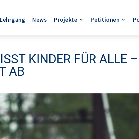
Lehrgang
News
Projekte
Petitionen
Po
SST KINDER FÜR ALLE – S
 AB