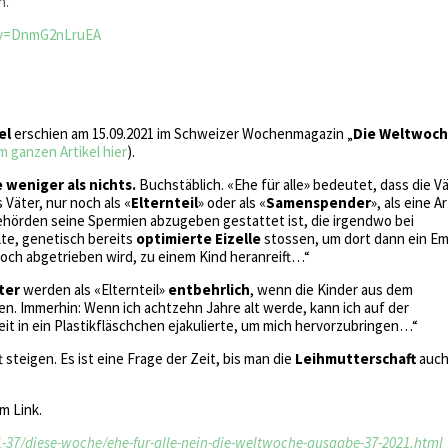
n.
?v=DnmG2nLruEA
el
erschien am 15.09.2021 im Schweizer Wochenmagazin „
Die Weltwoc
m ganzen Artikel hier
).
 weniger als nichts.
Buchstäblich. «Ehe für alle» bedeutet, dass die V
 Väter, nur noch als «
Elternteil
» oder als «
Samenspender
», als eine Ar
Behörden seine Spermien abzugeben gestattet ist, die irgendwo bei
te, genetisch bereits
optimierte Eizelle
stossen, um dort dann ein E
noch abgetrieben wird, zu einem Kind heranreift…“
ter
werden als «Elternteil»
entbehrlich
, wenn die Kinder aus dem
. Immerhin: Wenn ich achtzehn Jahre alt werde, kann ich auf der
t in ein Plastikfläschchen ejakulierte, um mich hervorzubringen…“
 steigen. Es ist eine Frage der Zeit, bis man die
Leihmutterschaft
auch
m Link.
37/diese-woche/ehe-fur-alle-nein-die-weltwoche-ausgabe-37-2021.html