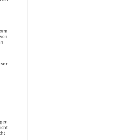
form
 von
nn
eser
ngen
icht
cht