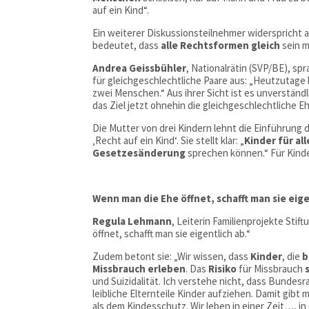
auf ein Kind“.
Ein weiterer Diskussionsteilnehmer widerspricht a
bedeutet, dass
alle Rechtsformen gleich
sein 
Andrea Geissbühler
, Nationalrätin (SVP/BE), sp
für gleichgeschlechtliche Paare aus: „Heutzuta
zwei Menschen.“ Aus ihrer Sicht ist es unverstän
das Ziel jetzt ohnehin die gleichgeschlechtliche Eh
Die Mutter von drei Kindern lehnt die Einführung 
‚Recht auf ein Kind‘. Sie stellt klar: „
Kinder für all
Gesetzesänderung
sprechen können.“ Für Kinder
Wenn man die Ehe öffnet, schafft man sie eige
Regula Lehmann
, Leiterin Familienprojekte St
öffnet, schafft man sie eigentlich ab.“
Zudem betont sie: „Wir wissen, dass
Kinder
, die
b
Missbrauch erleben
. Das
Risiko
für Missbrauch
und Suizidalität. Ich verstehe nicht, dass Bundes
leibliche Elternteile Kinder aufziehen. Damit g
als dem Kindesschutz. Wir leben in einer Zeit…, i