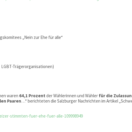
gskomitees „Nein zur Ehe für alle“
 LGBT-Trägerorganisationen)
onen waren
64,1 Prozent
der Wählerinnen und Wähler
für die Zulassu
len Paaren
…“ berichteten die Salzburger Nachrichten im Artikel „Schw
weizer-stimmten-fuer-ehe-fuer-alle-109998949