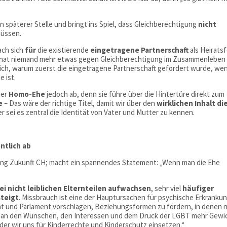
n späterer Stelle und bringt ins Spiel, dass Gleichberechtigung
nicht
müssen.
rach sich
für
die existierende
eingetragene Partnerschaft
als Heirats
ge hat niemand mehr etwas gegen Gleichberechtigung im Zusammenleben
dlich, warum zuerst die eingetragene Partnerschaft gefordert wurde, we
e ist.
der
Homo-Ehe
jedoch ab, denn sie führe über die Hintertüre direkt zum
e
– Das wäre der richtige Titel, damit wir über den
wirklichen Inhalt di
 sei es zentral die Identität von Vater und Mutter zu kennen.
ntlich ab
iftung Zukunft CH; macht ein spannendes Statement: „Wenn man die Ehe
ei
nicht leiblichen Elternteilen
aufwachsen
, sehr viel
häufiger
steigt
. Missbrauch ist eine der Hauptursachen für psychische Erkranku
rat und Parlament vorschlagen, Beziehungsformen zu fördern, in denen n
ibt man den Wünschen, den Interessen und dem Druck der LGBT mehr Gewi
n der wir uns für Kinderrechte und Kinderschutz einsetzen.“