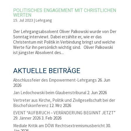
POLITISCHES ENGAGEMENT MIT CHRISTLICHEN
WERTEN
15. Jul 2023
|
Lehrgang
Der Lehrgangsabsolvent Oliver Palkowski wurde von Der
Sonntag interviewt. Dabei erzählte er, wie er das
Christentum mit Politik in Verbindung bringt und welche
Werte für ihn persönlich wichtig sind. Oliver Palkowski
ist jüngster Absolvent des...
AKTUELLE BEITRÄGE
Abschlussfeier des Empowerment-Lehrgangs
26. Jun
2026
Jan Ledochowski beim Glaubenstribunal
2. Jun 2026
Vertreter aus Kirche, Politik und Zivilgesellschaft bei der
Bischofskonferenz
12. Mrz 2026
EVENT “AUFBRUCH – VERÄNDERUNG BEGINNT JETZT”
29. Jänner 2026
3. Feb 2026
Mediale Kritik am DÖW Rechtsextremismusbericht
30.
Jän 2026