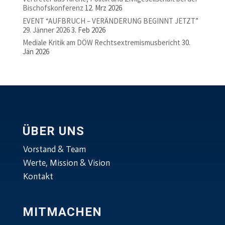
Bischofskonferenz
12. Mrz 2026
EVENT “AUFBRUCH – VERÄNDERUNG BEGINNT JETZT”
29. Jänner 2026
3. Feb 2026
Mediale Kritik am DÖW Rechtsextremismusbericht
30.
Jän 2026
ÜBER UNS
Vorstand & Team
Werte, Mission & Vision
Kontakt
MITMACHEN