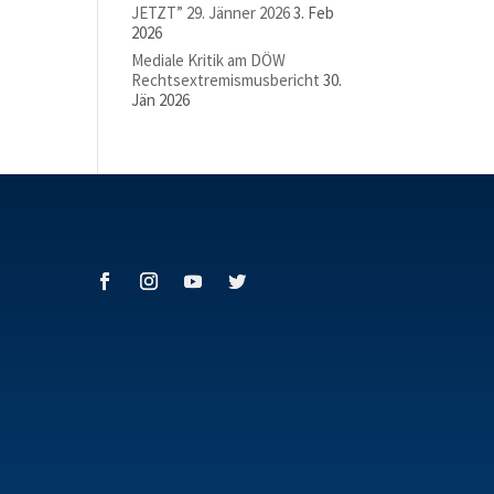
JETZT” 29. Jänner 2026
3. Feb
2026
Mediale Kritik am DÖW
Rechtsextremismusbericht
30.
Jän 2026