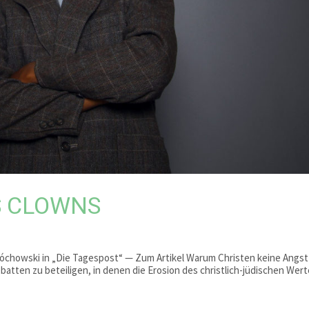
S CLOWNS
óchowski in „Die Tagespost“ — Zum Artikel Warum Christen keine Angst
batten zu beteiligen, in denen die Erosion des christlich-jüdischen Wert