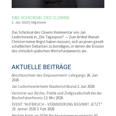
DAS SCHICKSAL DES CLOWNS
3. Jun 2020
|
Allgemein
Das Schicksal des Clowns Kommentar von Jan
Ledóchowski in „Die Tagespost“ — Zum Artikel Warum
Christen keine Angst haben müssen, sich an jenen gesell­
schaftlichen Debatten zu beteiligen, in denen die Erosion
des christlich-jüdischen Werte­fundaments am...
AKTUELLE BEITRÄGE
Abschlussfeier des Empowerment-Lehrgangs
26. Jun
2026
Jan Ledochowski beim Glaubenstribunal
2. Jun 2026
Vertreter aus Kirche, Politik und Zivilgesellschaft bei der
Bischofskonferenz
12. Mrz 2026
EVENT “AUFBRUCH – VERÄNDERUNG BEGINNT JETZT”
29. Jänner 2026
3. Feb 2026
Mediale Kritik am DÖW Rechtsextremismusbericht
30.