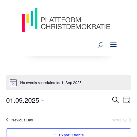
No events scheduled for 1. Sep 2025.
EVEN
EV
01.09.2025
Day
VI
Search
SEAR
Select
date.
NA
AND
Previous Day
Next Day
VIEW
Export Events