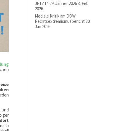
JETZT” 29. Jänner 2026
3. Feb
2026
Mediale Kritik am DÖW
Rechtsextremismusbericht
30.
Jän 2026
lung
chen
eise
auben
erden
r und
biger
 dort
 nach
choll