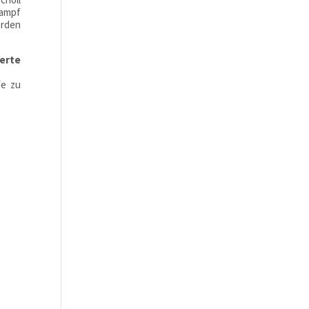
Kampf
erden
erte
fe zu