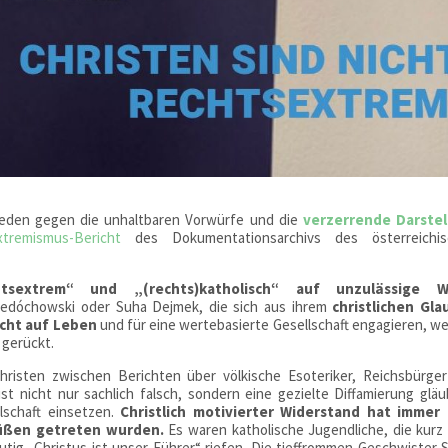
hieden gegen die unhaltbaren Vorwürfe und die
verzerrende Darstel
tremismus-Bericht
des Dokumentationsarchivs des österreichis
htsextrem“ und „(rechts)katholisch“ auf unzulässige W
edóchowski oder Suha Dejmek, die sich aus ihrem
christlichen Gl
echt auf Leben
und für eine wertebasierte Gesellschaft engagieren, w
 gerückt.
hristen zwischen Berichten über völkische Esoteriker, Reichsbürge
st nicht nur sachlich falsch, sondern eine gezielte Diffamierung gläu
lschaft einsetzen.
Christlich motivierter Widerstand hat immer
üßen getreten wurden.
Es waren katholische Jugendliche, die kurz
g „Christus ist unser Führer“ riefen. Die tieffrommen Geschwister S