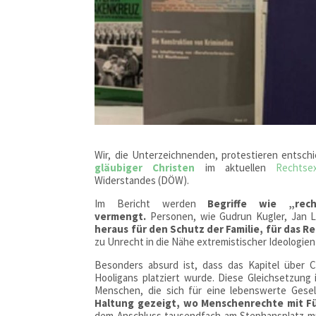
Wir, die Unterzeichnenden, protestieren entsc
gläubiger Christen
im aktuellen
Rechtsex
Widerstandes (DÖW).
Im Bericht werden
Begriffe wie „rec
vermengt.
Personen, wie Gudrun Kugler, Jan L
heraus für den Schutz der Familie, für das R
zu Unrecht in die Nähe extremistischer Ideologien
Besonders absurd ist, dass das Kapitel über C
Hooligans platziert wurde. Diese Gleichsetzung i
Menschen, die sich für eine lebenswerte Gesel
Haltung gezeigt, wo Menschenrechte mit F
dem Anschluss tausendfach am Stephansplatz muti